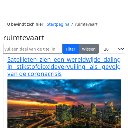
U bevindt zich hier:
Startpagina
ruimtevaart
ruimtevaart
Vul een deel van de titel in
Toon #
Filter
Wissen
Satellieten zien een wereldwijde daling
in stikstofdioxidevervuiling als gevolg
van de coronacrisis