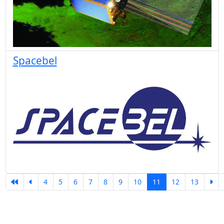
Spacebel
4
5
6
7
8
9
10
11
12
13
Pagina 11 van 13