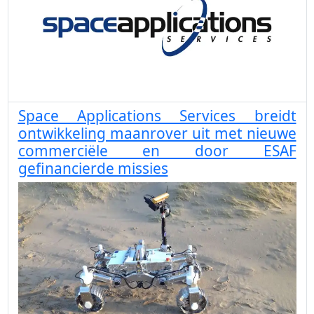
Space Applications Services breidt
ontwikkeling maanrover uit met nieuwe
commerciële en door ESAF
gefinancierde missies