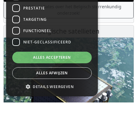
De laatste updates over het Belgisch sterrenkundig
PRESTATIE
onderzoek!
TARGETING
Belgische satellieten
FUNCTIONEEL
NIET-GECLASSIFICEERD
ALLES ACCEPTEREN
ALLES AFWIJZEN
DETAILS WEERGEVEN
Strikt noodzakelijk
Prestatie
Targeting
Functioneel
Niet-geclassificeerd