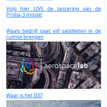
Volg hier LIVE de lancering van de
Proba-3 missie!
Waals bedrijf gaat vijf satellieten in de
ruimte brengen
Waar is het ISS?