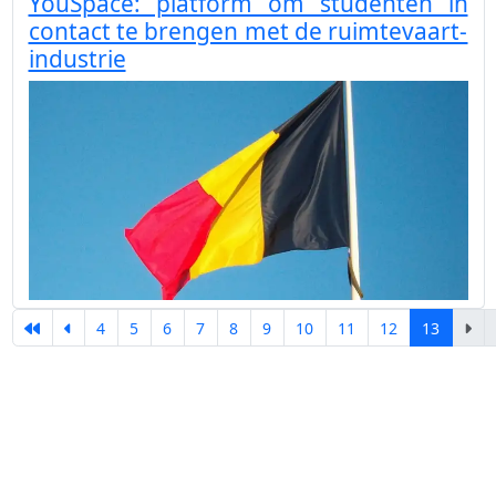
YouSpace: platform om studenten in
contact te brengen met de ruimtevaart-
industrie
4
5
6
7
8
9
10
11
12
13
Pagina 13 van 13