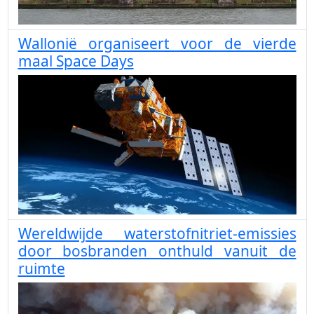
Wallonië organiseert voor de vierde
maal Space Days
Wereldwijde waterstofnitriet-emissies
door bosbranden onthuld vanuit de
ruimte