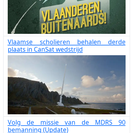
Vlaamse scholieren behalen derde
plaats in CanSat wedstrijd
Volg de missie van de MDRS 90
bemanning (Update)