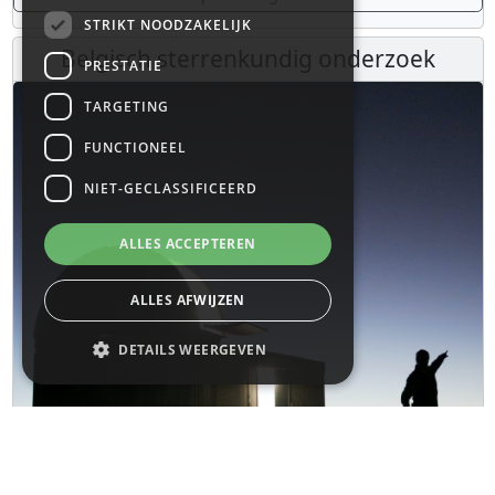
STRIKT NOODZAKELIJK
Belgisch sterrenkundig onderzoek
PRESTATIE
TARGETING
FUNCTIONEEL
NIET-GECLASSIFICEERD
ALLES ACCEPTEREN
ALLES AFWIJZEN
DETAILS WEERGEVEN
Strikt noodzakelijk
Prestatie
Targeting
Functioneel
Niet-geclassificeerd