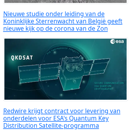
Nieuwe studie onder leiding van de
Koninklijke Sterrenwacht van België geeft
nieuwe kijk op de corona van de Zon
Redwire krijgt contract voor levering van
onderdelen voor ESA's Quantum Key
Distribution Satellite-programma