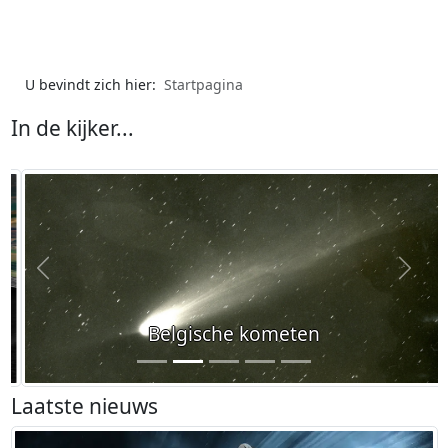
U bevindt zich hier:
Startpagina
In de kijker...
Vorige
Volge
Belgische kometen
Laatste nieuws