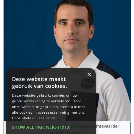
×
Deze website maakt
gebruik van cookies.
Deze website gebruikt cookies om uw
gebruikerservaring te verbeteren. Door
onze website te gebruiken, stemt u in met
alle cookies in overeenstemming met ons
Cookiebeleid.
Lees verder
De laatste updates over de Belgische ruimtevaarder
SHOW ALL PARTNERS
(1913) →
Raphaël Liégeois!