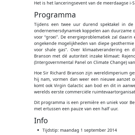
Het is het lanceringsevent van de meerdaagse i-
Programma
Tijdens een twee uur durend spektakel in de
ondernemersdynamiek koppelen aan duurzame ontw
voor “groei”. De energieproblematiek zal daarin 
ongekende mogelijkheden van diepe geothermie i
voor shale gas”. Over klimaatverandering en d
Branson met dé autoriteit inzake klimaat: Rajen
(Intergovernmental Panel on Climate Change) va
Hoe Sir Richard Branson zijn wereldimperium gesta
hij nam, vormen dan weer een nieuwe aanzet om
komt ook Virgin Galactic aan bod en dit in aanwe
werelds eerste commerciële ruimtevaartorganisatie
Dit programma is een première en uniek voor Bel
met ertussen een pauze van een half uur.
Info
Tijdstip: maandag 1 september 2014