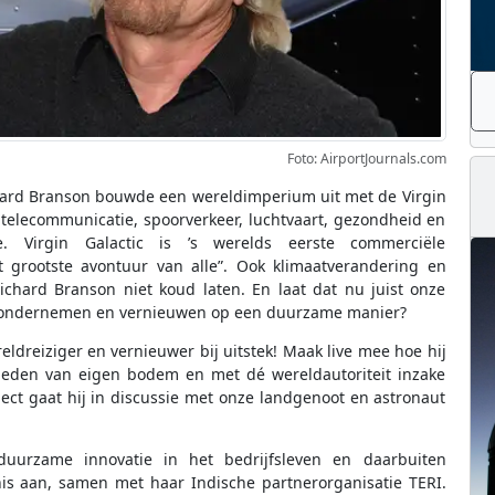
Foto: AirportJournals.com
chard Branson bouwde een wereldimperium uit met de Virgin
 telecommunicatie, spoorverkeer, luchtvaart, gezondheid en
. Virgin Galactic is ’s werelds eerste commerciële
t grootste avontuur van alle”. Ook klimaatverandering en
chard Branson niet koud laten. En laat dat nu juist onze
en, ondernemen en vernieuwen op een duurzame manier?
ldreiziger en vernieuwer bij uitstek! Maak live mee hoe hij
heden van eigen bodem en met dé wereldautoriteit inzake
ject gaat hij in discussie met onze landgenoot en astronaut
duurzame innovatie in het bedrijfsleven en daarbuiten
nis aan, samen met haar Indische partnerorganisatie TERI.