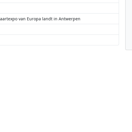
aartexpo van Europa landt in Antwerpen
eiziger en vernieuwer
an Satellite Navigation Competition