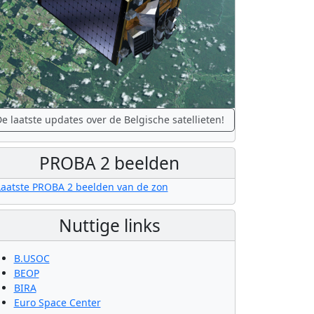
e laatste updates over de Belgische satellieten!
PROBA 2 beelden
Nuttige links
B.USOC
BEOP
BIRA
Euro Space Center