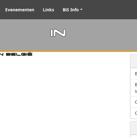
Evenementen
Links
BiS Info
m in
n België
B
O
O