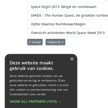
Space Night 2013: België en ruimtevaart
SPA©E - The Human Quest, de grootste ruimtev
Vijfde Vlaamse Ruimtevaartdagen
Overzicht activiteiten World Space Week 2013
Vorig artikel: Sir Richard Branson: Ondernemer, wereldr
Volgende artikel: Doe nu mee aan de Europe
Vorige
Volgende
×
Deze website maakt
gebruik van cookies.
Deze website gebruikt cookies om uw
gebruikerservaring te verbeteren. Door
onze website te gebruiken, stemt u in met
alle cookies in overeenstemming met ons
Cookiebeleid.
Lees verder
SHOW ALL PARTNERS
(1913) →