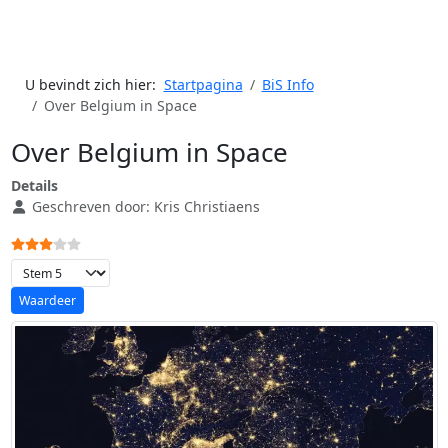
U bevindt zich hier:
Startpagina
BiS Info
Over Belgium in Space
Over Belgium in Space
Details
Geschreven door:
Kris Christiaens
Gebruikerswaardering:
3
/
5
Voeg waardering toe