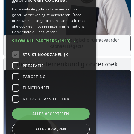
Deze website gebruikt cookies om uw
gebruikerservaring te verbeteren. Door
onze website te gebruiken, stemt u in met
alle cookies in overeenstemming met ons
Cookiebeleid.
Lees verder
De laatste updates over de Belgische ruimtevaarder
SHOW ALL PARTNERS
(1913) →
Raphaël Liégeois!
STRIKT NOODZAKELIJK
Belgisch sterrenkundig onderzoek
PRESTATIE
TARGETING
FUNCTIONEEL
NIET-GECLASSIFICEERD
ALLES ACCEPTEREN
ALLES AFWIJZEN