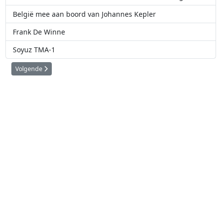
België mee aan boord van Johannes Kepler
Frank De Winne
Soyuz TMA-1
Volgende artikel: Tijdlijn ruimtevaart en sterrenkunde in België
Volgende