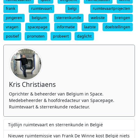
frank
ruimtevaart
belgi
ruimtevaartprojecten
jongeren
belgium
sterrenkunde
website
brengen
vragen
spacepage
informatie
laatste
doelstellingen
positief
promoten
probeert
daglicht
Kris Christiaens
Oprichter & beheerder van Belgium in Space.
Medebeheerder & hoofdredacteur van Spacepage.
Ruimtevaart & sterrenkunde redacteur.
Tijdlijn ruimtevaart en sterrenkunde in België
Nieuwe ruimtemissie van Frank De Winne kost België niets