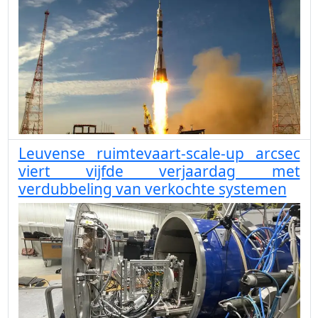
Leuvense ruimtevaart-scale-up arcsec
viert vijfde verjaardag met
verdubbeling van verkochte systemen