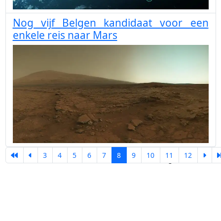
Nog vijf Belgen kandidaat voor een
enkele reis naar Mars
3
4
5
6
7
8
9
10
11
12
Pagina 8 van 13