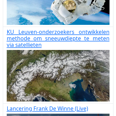
KU Leuven-onderzoekers ontwikkelen
methode om sneeuwdiepte te meten
via satellieten
Lancering Frank De Winne (Live)