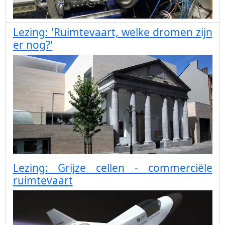
Lezing: 'Ruimtevaart, welke dromen zijn
er nog?'
Lezing: Grijze cellen - commerciële
ruimtevaart