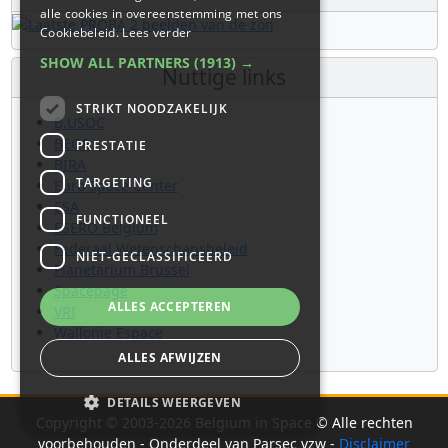
alle cookies in overeenstemming met ons
Cookiebeleid.
Lees verder
SHOW ALL PARTNERS
(1913) →
Nuttige links
STRIKT NOODZAKELIJK
B.USOC
BEOP
PRESTATIE
BIRA
TARGETING
Euro Space Center
ESA
FUNCTIONEEL
ESERO Belgium
Federaal Wetenschapsbeleid
NIET-GECLASSIFICEERD
Planetarium Brussel
Spacepage
ALLES ACCEPTEREN
VRI
Wallonie Espace
ALLES AFWIJZEN
DETAILS WEERGEVEN
Copyright © 2003-2026 Belgium in Space © Alle rechten
voorbehouden - Onderdeel van Parsec vzw -
Disclaimer