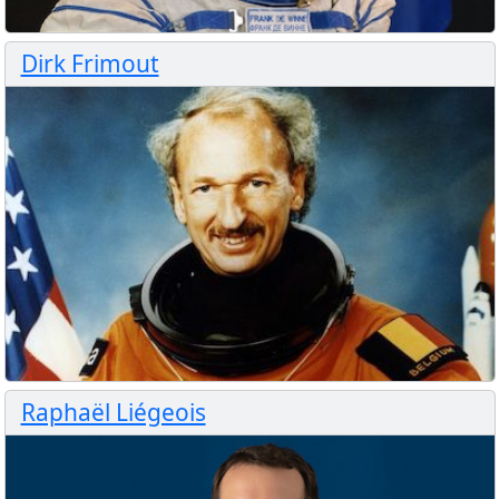
Dirk Frimout
Raphaël Liégeois