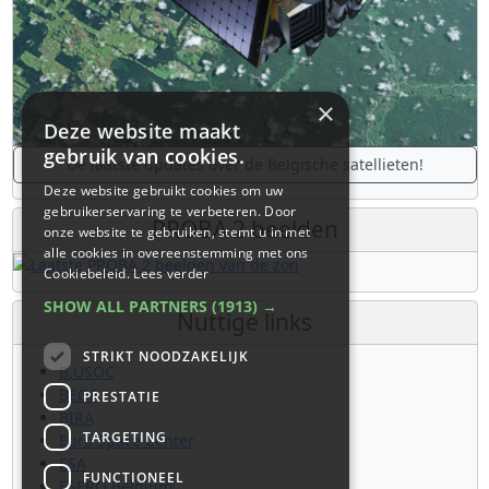
×
Deze website maakt
gebruik van cookies.
De laatste updates over de Belgische satellieten!
Deze website gebruikt cookies om uw
gebruikerservaring te verbeteren. Door
PROBA 2 beelden
onze website te gebruiken, stemt u in met
alle cookies in overeenstemming met ons
Cookiebeleid.
Lees verder
SHOW ALL PARTNERS
(1913) →
Nuttige links
STRIKT NOODZAKELIJK
B.USOC
BEOP
PRESTATIE
BIRA
TARGETING
Euro Space Center
ESA
FUNCTIONEEL
ESERO Belgium