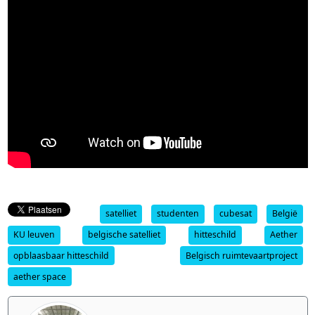
satelliet
studenten
cubesat
België
KU leuven
belgische satelliet
hitteschild
Aether
opblaasbaar hitteschild
Belgisch ruimtevaartproject
aether space