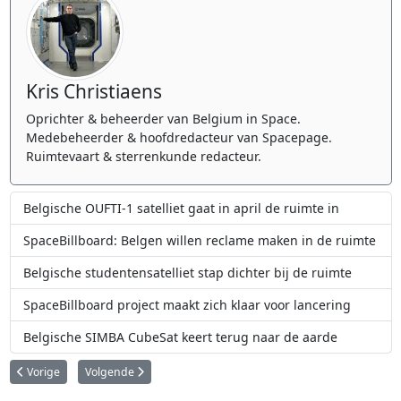
Kris Christiaens
Oprichter & beheerder van Belgium in Space.
Medebeheerder & hoofdredacteur van Spacepage.
Ruimtevaart & sterrenkunde redacteur.
Belgische OUFTI-1 satelliet gaat in april de ruimte in
SpaceBillboard: Belgen willen reclame maken in de ruimte
Belgische studentensatelliet stap dichter bij de ruimte
SpaceBillboard project maakt zich klaar voor lancering
Belgische SIMBA CubeSat keert terug naar de aarde
Vorig artikel: België en de Europese JUpiter ICy moons Explorer (JUICE) mis
Volgende artikel: DART: de Koninklijke Sterrenwacht van Bel
Vorige
Volgende