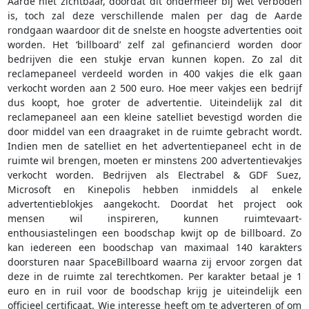
Aarde niet zichtbaar, doordat dit ondermeer bij wet verboden
is, toch zal deze verschillende malen per dag de Aarde
rondgaan waardoor dit de snelste en hoogste advertenties ooit
worden. Het ‘billboard’ zelf zal gefinancierd worden door
bedrijven die een stukje ervan kunnen kopen. Zo zal dit
reclamepaneel verdeeld worden in 400 vakjes die elk gaan
verkocht worden aan 2 500 euro. Hoe meer vakjes een bedrijf
dus koopt, hoe groter de advertentie. Uiteindelijk zal dit
reclamepaneel aan een kleine satelliet bevestigd worden die
door middel van een draagraket in de ruimte gebracht wordt.
Indien men de satelliet en het advertentiepaneel echt in de
ruimte wil brengen, moeten er minstens 200 advertentievakjes
verkocht worden. Bedrijven als Electrabel & GDF Suez,
Microsoft en Kinepolis hebben inmiddels al enkele
advertentieblokjes aangekocht. Doordat het project ook
mensen wil inspireren, kunnen ruimtevaart-
enthousiastelingen een boodschap kwijt op de billboard. Zo
kan iedereen een boodschap van maximaal 140 karakters
doorsturen naar SpaceBillboard waarna zij ervoor zorgen dat
deze in de ruimte zal terechtkomen. Per karakter betaal je 1
euro en in ruil voor de boodschap krijg je uiteindelijk een
officieel certificaat. Wie interesse heeft om te adverteren of om