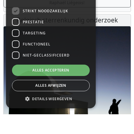
Raphaël Liégeois!
STRIKT NOODZAKELIJK
Belgisch sterrenkundig onderzoek
PRESTATIE
TARGETING
FUNCTIONEEL
NIET-GECLASSIFICEERD
ALLES ACCEPTEREN
ALLES AFWIJZEN
DETAILS WEERGEVEN
Strikt noodzakelijk
Prestatie
Targeting
Functioneel