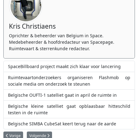
Kris Christiaens
Oprichter & beheerder van Belgium in Space.
Medebeheerder & hoofdredacteur van Spacepage.
Ruimtevaart & sterrenkunde redacteur.
SpaceBillboard project maakt zich klaar voor lancering
Ruimtevaartonderzoekers organiseren Flashmob op
sociale media om onderzoek te steunen
Belgische OUFTI-1 satelliet gaat in april de ruimte in
Belgische kleine satelliet gaat opblaasbaar hitteschild
testen in de ruimte
Belgische SIMBA CubeSat keert terug naar de aarde
Vorig artikel: Belgische studentensatelliet stap dichter bij de ruimte
Volgende artikel: Eerste Belgische nanosatellieten gaan de ru
Vorige
Volgende