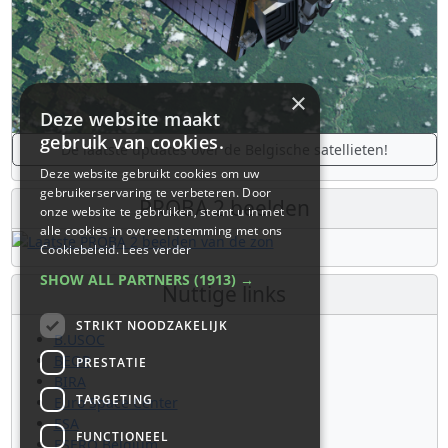
×
Deze website maakt
gebruik van cookies.
De laatste updates over de Belgische satellieten!
Deze website gebruikt cookies om uw
gebruikerservaring te verbeteren. Door
PROBA 2 beelden
onze website te gebruiken, stemt u in met
alle cookies in overeenstemming met ons
Cookiebeleid.
Lees verder
SHOW ALL PARTNERS
(1913) →
Nuttige links
STRIKT NOODZAKELIJK
B.USOC
BEOP
PRESTATIE
BIRA
TARGETING
Euro Space Center
ESA
FUNCTIONEEL
ESERO Belgium