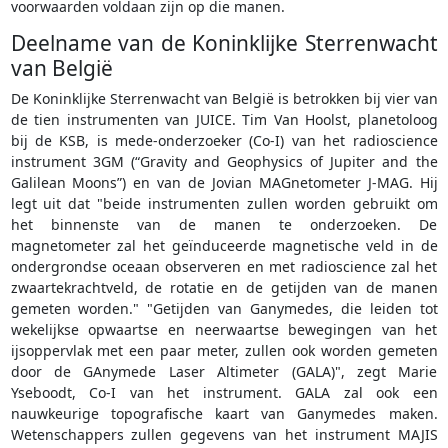
voorwaarden voldaan zijn op die manen.
Deelname van de Koninklijke Sterrenwacht
van België
De Koninklijke Sterrenwacht van België is betrokken bij vier van
de tien instrumenten van JUICE. Tim Van Hoolst, planetoloog
bij de KSB, is mede-onderzoeker (Co-I) van het radioscience
instrument 3GM (“Gravity and Geophysics of Jupiter and the
Galilean Moons”) en van de Jovian MAGnetometer J-MAG. Hij
legt uit dat "beide instrumenten zullen worden gebruikt om
het binnenste van de manen te onderzoeken. De
magnetometer zal het geïnduceerde magnetische veld in de
ondergrondse oceaan observeren en met radioscience zal het
zwaartekrachtveld, de rotatie en de getijden van de manen
gemeten worden." "Getijden van Ganymedes, die leiden tot
wekelijkse opwaartse en neerwaartse bewegingen van het
ijsoppervlak met een paar meter, zullen ook worden gemeten
door de GAnymede Laser Altimeter (GALA)", zegt Marie
Yseboodt, Co-I van het instrument. GALA zal ook een
nauwkeurige topografische kaart van Ganymedes maken.
Wetenschappers zullen gegevens van het instrument MAJIS