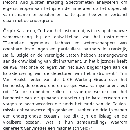
(Moons And Jupiter Imaging Spectrometer) analyseren om
eigenschappen van het ijs en de mineralen op het oppervlak
van ijsmanen te bepalen en na te gaan hoe ze in verband
staan met de ondergrond.
Özgür Karatekin, Co-I van het instrument, is trots op de nauwe
samenwerking bij de ontwikkeling van het instrument:
"Tientallen ingenieurs, technici en wetenschappers van
openbare instellingen en particuliere partners in Frankrijk,
Italië, België en de Verenigde Staten hebben samengewerkt
aan de ontwikkeling van dit instrument. In het bijzonder heeft
de KSB met onze collega's van het BIRA bijgedragen aan de
karakterisering van de detectoren van het instrument." Tim
Van Hoolst, leider van de JUICE Working Group over het
binnenste, de ondergrond en de geofysica van ijsmanen, legt
uit: "De instrumenten zullen in synergie werken om het
binnenste van de ijsmanen nauwkeurig te karakteriseren en
vragen te beantwoorden die sinds het einde van de Galileo-
missie onbeantwoord zijn gebleven. Hebben de drie ijsmanen
een ondergrondse oceaan? Hoe dik zijn de ijslaag en de
vloeibare oceaan? Wat is hun samenstelling? Waarom
genereert Ganymedes een magnetisch veld?"