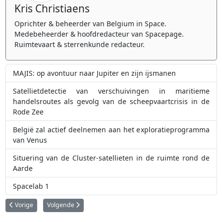
Kris Christiaens
Oprichter & beheerder van Belgium in Space.
Medebeheerder & hoofdredacteur van Spacepage.
Ruimtevaart & sterrenkunde redacteur.
MAJIS: op avontuur naar Jupiter en zijn ijsmanen
Satellietdetectie van verschuivingen in maritieme
handelsroutes als gevolg van de scheepvaartcrisis in de
Rode Zee
België zal actief deelnemen aan het exploratieprogramma
van Venus
Situering van de Cluster-satellieten in de ruimte rond de
Aarde
Spacelab 1
Vorig artikel: CAMS, het Europese systeem voor wereldwijde monitoring va
Volgende artikel: Belgische kleine satelliet gaat opblaasbaar h
Vorige
Volgende