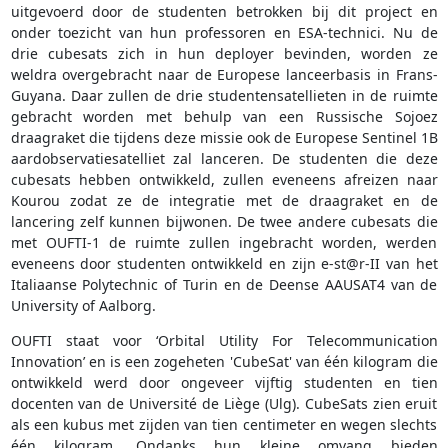
uitgevoerd door de studenten betrokken bij dit project en
onder toezicht van hun professoren en ESA-technici. Nu de
drie cubesats zich in hun deployer bevinden, worden ze
weldra overgebracht naar de Europese lanceerbasis in Frans-
Guyana. Daar zullen de drie studentensatellieten in de ruimte
gebracht worden met behulp van een Russische Sojoez
draagraket die tijdens deze missie ook de Europese Sentinel 1B
aardobservatiesatelliet zal lanceren. De studenten die deze
cubesats hebben ontwikkeld, zullen eveneens afreizen naar
Kourou zodat ze de integratie met de draagraket en de
lancering zelf kunnen bijwonen. De twee andere cubesats die
met OUFTI-1 de ruimte zullen ingebracht worden, werden
eveneens door studenten ontwikkeld en zijn e-st@r-II van het
Italiaanse Polytechnic of Turin en de Deense AAUSAT4 van de
University of Aalborg.
OUFTI staat voor ‘Orbital Utility For Telecommunication
Innovation’ en is een zogeheten 'CubeSat' van één kilogram die
ontwikkeld werd door ongeveer vijftig studenten en tien
docenten van de Université de Liège (Ulg). CubeSats zien eruit
als een kubus met zijden van tien centimeter en wegen slechts
één kilogram. Ondanks hun kleine omvang bieden