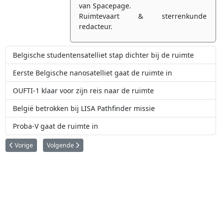
van Spacepage.
Ruimtevaart & sterrenkunde
redacteur.
Belgische studentensatelliet stap dichter bij de ruimte
Eerste Belgische nanosatelliet gaat de ruimte in
OUFTI-1 klaar voor zijn reis naar de ruimte
België betrokken bij LISA Pathfinder missie
Proba-V gaat de ruimte in
Vorig artikel: Eerste Belgische nanosatelliet gaat de ruimte in
Volgende artikel: Belgische satelliet observeert zonsverduist
Vorige
Volgende