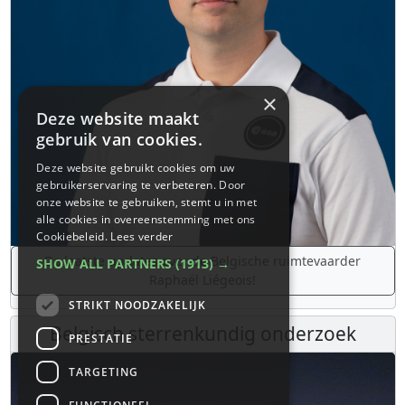
×
Deze website maakt
gebruik van cookies.
Deze website gebruikt cookies om uw
gebruikerservaring te verbeteren. Door
onze website te gebruiken, stemt u in met
alle cookies in overeenstemming met ons
Cookiebeleid.
Lees verder
De laatste updates over de Belgische ruimtevaarder
SHOW ALL PARTNERS
(1913) →
Raphaël Liégeois!
STRIKT NOODZAKELIJK
Belgisch sterrenkundig onderzoek
PRESTATIE
TARGETING