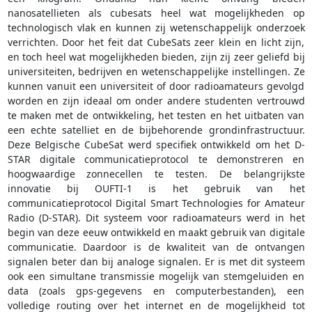
nanosatellieten als cubesats heel wat mogelijkheden op
technologisch vlak en kunnen zij wetenschappelijk onderzoek
verrichten. Door het feit dat CubeSats zeer klein en licht zijn,
en toch heel wat mogelijkheden bieden, zijn zij zeer geliefd bij
universiteiten, bedrijven en wetenschappelijke instellingen. Ze
kunnen vanuit een universiteit of door radioamateurs gevolgd
worden en zijn ideaal om onder andere studenten vertrouwd
te maken met de ontwikkeling, het testen en het uitbaten van
een echte satelliet en de bijbehorende grondinfrastructuur.
Deze Belgische CubeSat werd specifiek ontwikkeld om het D-
STAR digitale communicatieprotocol te demonstreren en
hoogwaardige zonnecellen te testen. De belangrijkste
innovatie bij OUFTI-1 is het gebruik van het
communicatieprotocol Digital Smart Technologies for Amateur
Radio (D-STAR). Dit systeem voor radioamateurs werd in het
begin van deze eeuw ontwikkeld en maakt gebruik van digitale
communicatie. Daardoor is de kwaliteit van de ontvangen
signalen beter dan bij analoge signalen. Er is met dit systeem
ook een simultane transmissie mogelijk van stemgeluiden en
data (zoals gps-gegevens en computerbestanden), een
volledige routing over het internet en de mogelijkheid tot