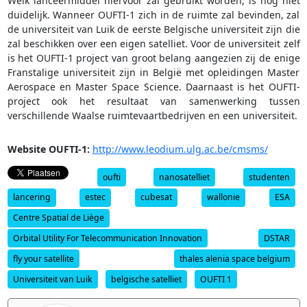
Welk lanceermiddel hiervoor zal gebruikt worden, is nog niet
duidelijk. Wanneer OUFTI-1 zich in de ruimte zal bevinden, zal
de universiteit van Luik de eerste Belgische universiteit zijn die
zal beschikken over een eigen satelliet. Voor de universiteit zelf
is het OUFTI-1 project van groot belang aangezien zij de enige
Franstalige universiteit zijn in België met opleidingen Master
Aerospace en Master Space Science. Daarnaast is het OUFTI-
project ook het resultaat van samenwerking tussen
verschillende Waalse ruimtevaartbedrijven en een universiteit.
Website OUFTI-1:
http://www.leodium.ulg.ac.be/cmsms/
oufti
nanosatelliet
studenten
lancering
estec
cubesat
wallonie
ESA
Centre Spatial de Liège
Orbital Utility For Telecommunication Innovation
DSTAR
fly your satellite
thales alenia space belgium
Universiteit van Luik
belgische satelliet
OUFTI 1