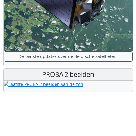
De laatste updates over de Belgische satellieten!
PROBA 2 beelden
Nuttige links
B.USOC
BEOP
BIRA
Euro Space Center