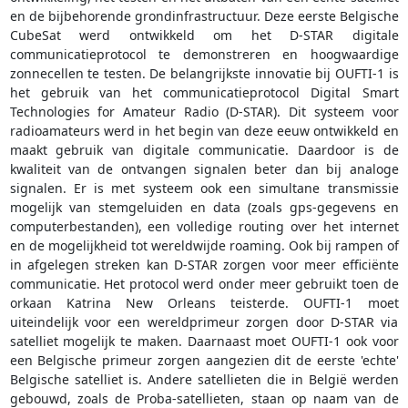
en de bijbehorende grondinfrastructuur. Deze eerste Belgische
CubeSat werd ontwikkeld om het D-STAR digitale
communicatieprotocol te demonstreren en hoogwaardige
zonnecellen te testen. De belangrijkste innovatie bij OUFTI-1 is
het gebruik van het communicatieprotocol Digital Smart
Technologies for Amateur Radio (D-STAR). Dit systeem voor
radioamateurs werd in het begin van deze eeuw ontwikkeld en
maakt gebruik van digitale communicatie. Daardoor is de
kwaliteit van de ontvangen signalen beter dan bij analoge
signalen. Er is met systeem ook een simultane transmissie
mogelijk van stemgeluiden en data (zoals gps-gegevens en
computerbestanden), een volledige routing over het internet
en de mogelijkheid tot wereldwijde roaming. Ook bij rampen of
in afgelegen streken kan D-STAR zorgen voor meer efficiënte
communicatie. Het protocol werd onder meer gebruikt toen de
orkaan Katrina New Orleans teisterde. OUFTI-1 moet
uiteindelijk voor een wereldprimeur zorgen door D-STAR via
satelliet mogelijk te maken. Daarnaast moet OUFTI-1 ook voor
een Belgische primeur zorgen aangezien dit de eerste 'echte'
Belgische satelliet is. Andere satellieten die in België werden
gebouwd, zoals de Proba-satellieten, staan op naam van de