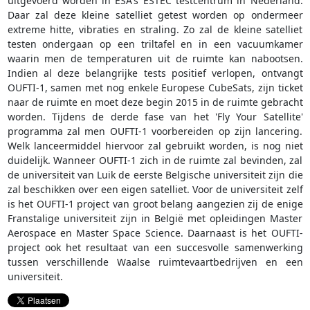
uitgevoerd worden in ESA's ESTEC testcentrum in Nederland.
Daar zal deze kleine satelliet getest worden op ondermeer
extreme hitte, vibraties en straling. Zo zal de kleine satelliet
testen ondergaan op een triltafel en in een vacuumkamer
waarin men de temperaturen uit de ruimte kan nabootsen.
Indien al deze belangrijke tests positief verlopen, ontvangt
OUFTI-1, samen met nog enkele Europese CubeSats, zijn ticket
naar de ruimte en moet deze begin 2015 in de ruimte gebracht
worden. Tijdens de derde fase van het 'Fly Your Satellite'
programma zal men OUFTI-1 voorbereiden op zijn lancering.
Welk lanceermiddel hiervoor zal gebruikt worden, is nog niet
duidelijk. Wanneer OUFTI-1 zich in de ruimte zal bevinden, zal
de universiteit van Luik de eerste Belgische universiteit zijn die
zal beschikken over een eigen satelliet. Voor de universiteit zelf
is het OUFTI-1 project van groot belang aangezien zij de enige
Franstalige universiteit zijn in België met opleidingen Master
Aerospace en Master Space Science. Daarnaast is het OUFTI-
project ook het resultaat van een succesvolle samenwerking
tussen verschillende Waalse ruimtevaartbedrijven en een
universiteit.