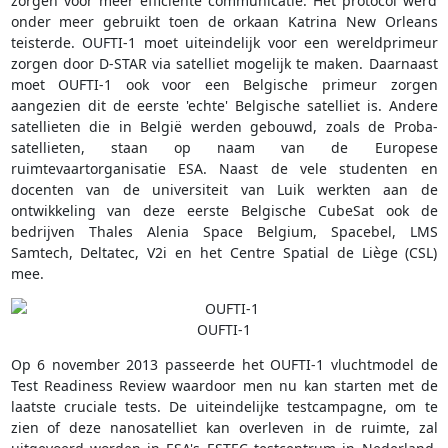
zorgen voor meer efficiënte communicatie. Het protocol werd
onder meer gebruikt toen de orkaan Katrina New Orleans
teisterde. OUFTI-1 moet uiteindelijk voor een wereldprimeur
zorgen door D-STAR via satelliet mogelijk te maken. Daarnaast
moet OUFTI-1 ook voor een Belgische primeur zorgen
aangezien dit de eerste 'echte' Belgische satelliet is. Andere
satellieten die in België werden gebouwd, zoals de Proba-
satellieten, staan op naam van de Europese
ruimtevaartorganisatie ESA. Naast de vele studenten en
docenten van de universiteit van Luik werkten aan de
ontwikkeling van deze eerste Belgische CubeSat ook de
bedrijven Thales Alenia Space Belgium, Spacebel, LMS
Samtech, Deltatec, V2i en het Centre Spatial de Liège (CSL)
mee.
OUFTI-1
Op 6 november 2013 passeerde het OUFTI-1 vluchtmodel de
Test Readiness Review waardoor men nu kan starten met de
laatste cruciale tests. De uiteindelijke testcampagne, om te
zien of deze nanosatelliet kan overleven in de ruimte, zal