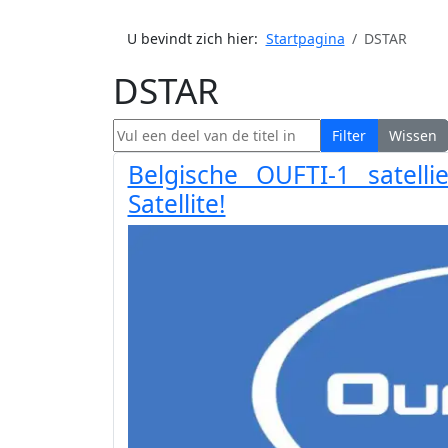
U bevindt zich hier:
Startpagina
DSTAR
DSTAR
Vul een deel van de titel in
Filter
Wissen
Belgische OUFTI-1 satell
Satellite!