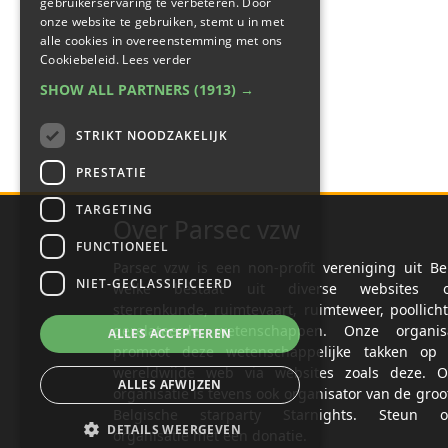
gebruikerservaring te verbeteren. Door
onze website te gebruiken, stemt u in met
alle cookies in overeenstemming met ons
Cookiebeleid.
Lees verder
SHOW ALL PARTNERS
(1913) →
STRIKT NOODZAKELIJK
PRESTATIE
TARGETING
Over Parsec vzw
FUNCTIONEEL
Parsec vzw is een non-profit vereniging uit Be
NIET-GECLASSIFICEERD
welke bestaat uit diverse websites o
sterrenkunde, ruimtevaart, ruimteweer, poollich
gerelateerde wetenschappen. Onze organisa
ALLES ACCEPTEREN
promoot deze wetenschappelijke takken op 
wereldwijde web via websites zoals deze. O
ALLES AFWIJZEN
organisatie is tevens ook organisator van de groo
Belgische starparty Starnights. Steun o
DETAILS WEERGEVEN
organisatie met een donatie.