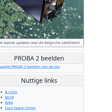
e laatste updates over de Belgische satellieten!
PROBA 2 beelden
Nuttige links
B.USOC
BEOP
BIRA
Euro Space Center