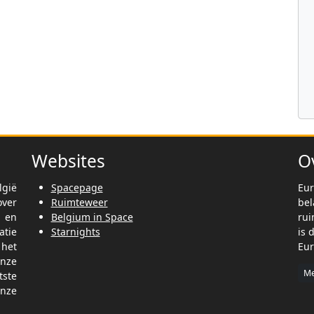
Websites
O
lgië
Spacepage
Eur
ver
Ruimteweer
be
t en
Belgium in Space
rui
tie
Starnights
is 
het
Eur
nze
Me
tste
nze