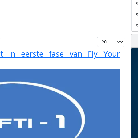
S
Toon #
iet in eerste fase van Fly Your