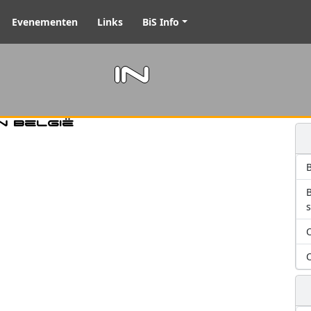
Evenementen
Links
BiS Info
m in
n België
B
O
O