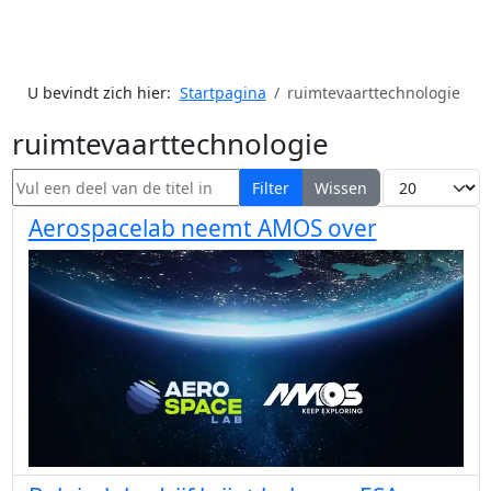
U bevindt zich hier:
Startpagina
ruimtevaarttechnologie
ruimtevaarttechnologie
Vul een deel van de titel in
Toon #
Filter
Wissen
Aerospacelab neemt AMOS over