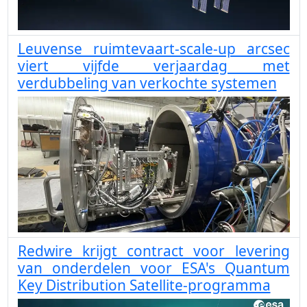
Leuvense ruimtevaart-scale-up arcsec
viert vijfde verjaardag met
verdubbeling van verkochte systemen
Redwire krijgt contract voor levering
van onderdelen voor ESA's Quantum
Key Distribution Satellite-programma