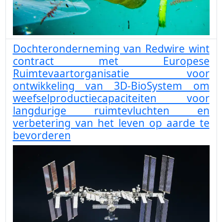
Dochteronderneming van Redwire wint
contract met Europese
Ruimtevaartorganisatie voor
ontwikkeling van 3D-BioSystem om
weefselproductiecapaciteiten voor
langdurige ruimtevluchten en
verbetering van het leven op aarde te
bevorderen