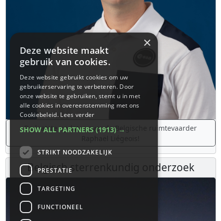
×
Deze website maakt
gebruik van cookies.
Deze website gebruikt cookies om uw
gebruikerservaring te verbeteren. Door
onze website te gebruiken, stemt u in met
alle cookies in overeenstemming met ons
Cookiebeleid.
Lees verder
De laatste updates over de Belgische ruimtevaarder
SHOW ALL PARTNERS
(1913) →
Raphaël Liégeois!
STRIKT NOODZAKELIJK
Belgisch sterrenkundig onderzoek
PRESTATIE
TARGETING
FUNCTIONEEL