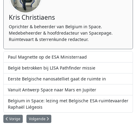
Kris Christiaens
Oprichter & beheerder van Belgium in Space.
Medebeheerder & hoofdredacteur van Spacepage.
Ruimtevaart & sterrenkunde redacteur.
Paul Magnette op de ESA Ministerraad
België betrokken bij LISA Pathfinder missie
Eerste Belgische nanosatelliet gaat de ruimte in
Vanuit Antwerp Space naar Mars en Jupiter
Belgium in Space: lezing met Belgische ESA-ruimtevaarder
Raphaël Liégeois
Vorig artikel: Europese Investeringsbank (EIB) en Waals Gewest gaan sam
Volgende artikel: Belangrijke verplaatsing van een experiment
Vorige
Volgende