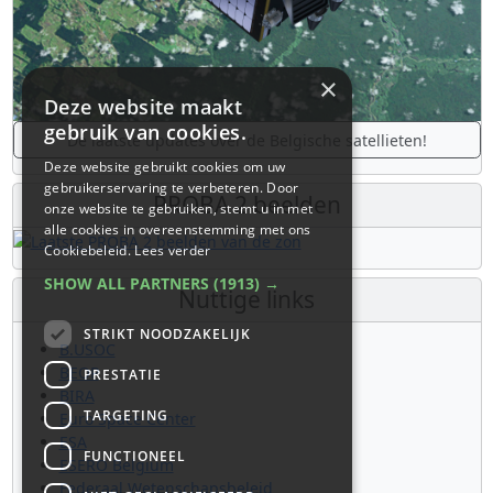
×
Deze website maakt
gebruik van cookies.
De laatste updates over de Belgische satellieten!
Deze website gebruikt cookies om uw
gebruikerservaring te verbeteren. Door
PROBA 2 beelden
onze website te gebruiken, stemt u in met
alle cookies in overeenstemming met ons
Cookiebeleid.
Lees verder
SHOW ALL PARTNERS
(1913) →
Nuttige links
STRIKT NOODZAKELIJK
B.USOC
BEOP
PRESTATIE
BIRA
TARGETING
Euro Space Center
ESA
FUNCTIONEEL
ESERO Belgium
Federaal Wetenschapsbeleid