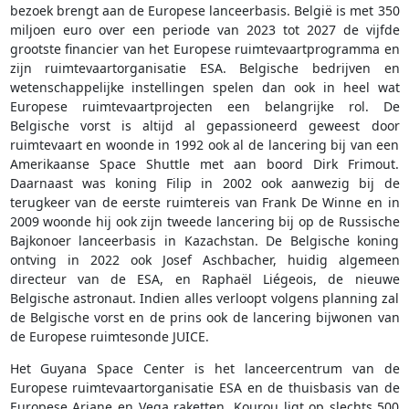
bezoek brengt aan de Europese lanceerbasis. België is met 350
miljoen euro over een periode van 2023 tot 2027 de vijfde
grootste financier van het Europese ruimtevaartprogramma en
zijn ruimtevaartorganisatie ESA. Belgische bedrijven en
wetenschappelijke instellingen spelen dan ook in heel wat
Europese ruimtevaartprojecten een belangrijke rol. De
Belgische vorst is altijd al gepassioneerd geweest door
ruimtevaart en woonde in 1992 ook al de lancering bij van een
Amerikaanse Space Shuttle met aan boord Dirk Frimout.
Daarnaast was koning Filip in 2002 ook aanwezig bij de
terugkeer van de eerste ruimtereis van Frank De Winne en in
2009 woonde hij ook zijn tweede lancering bij op de Russische
Bajkonoer lanceerbasis in Kazachstan. De Belgische koning
ontving in 2022 ook Josef Aschbacher, huidig algemeen
directeur van de ESA, en Raphaël Liégeois, de nieuwe
Belgische astronaut. Indien alles verloopt volgens planning zal
de Belgische vorst en de prins ook de lancering bijwonen van
de Europese ruimtesonde JUICE.
Het Guyana Space Center is het lanceercentrum van de
Europese ruimtevaartorganisatie ESA en de thuisbasis van de
Europese Ariane en Vega raketten. Kourou ligt op slechts 500