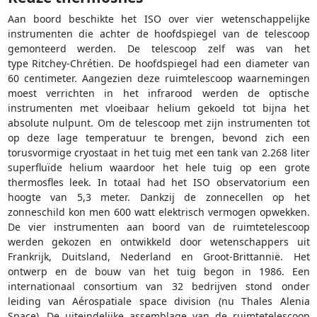
Aan boord beschikte het ISO over vier wetenschappelijke
instrumenten die achter de hoofdspiegel van de telescoop
gemonteerd werden. De telescoop zelf was van het
type Ritchey-Chrétien. De hoofdspiegel had een diameter van
60 centimeter. Aangezien deze ruimtelescoop waarnemingen
moest verrichten in het infrarood werden de optische
instrumenten met vloeibaar helium gekoeld tot bijna het
absolute nulpunt. Om de telescoop met zijn instrumenten tot
op deze lage temperatuur te brengen, bevond zich een
torusvormige cryostaat in het tuig met een tank van 2.268 liter
superfluïde helium waardoor het hele tuig op een grote
thermosfles leek. In totaal had het ISO observatorium een
hoogte van 5,3 meter. Dankzij de zonnecellen op het
zonneschild kon men 600 watt elektrisch vermogen opwekken.
De vier instrumenten aan boord van de ruimtetelescoop
werden gekozen en ontwikkeld door wetenschappers uit
Frankrijk, Duitsland, Nederland en Groot-Brittannië. Het
ontwerp en de bouw van het tuig begon in 1986. Een
internationaal consortium van 32 bedrijven stond onder
leiding van Aérospatiale space division (nu Thales Alenia
Space). De uiteindelijke assemblage van de ruimtetelescoop