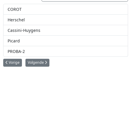
COROT
Herschel
Cassini-Huygens
Picard
PROBA-2
Vorig artikel: STEREO
Volgende artikel: België en Gaia
Vorige
Volgende