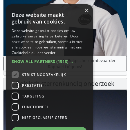
×
Deze website maakt
gebruik van cookies.
Deze website gebruikt cookies om uw
gebruikerservaring te verbeteren. Door
onze website te gebruiken, stemt u in met
alle cookies in overeenstemming met ons
Cookiebeleid.
Lees verder
De laatste updates over de Belgische ruimtevaarder
SHOW ALL PARTNERS
(1913) →
Raphaël Liégeois!
STRIKT NOODZAKELIJK
Belgisch sterrenkundig onderzoek
PRESTATIE
TARGETING
FUNCTIONEEL
NIET-GECLASSIFICEERD