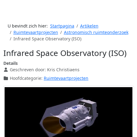
U bevindt zich hier:
Startpagina
Artikelen
Ruimtevaartprojecten
Astronomisch ruimteonderzoek
Infrared Space Observatory (ISO)
Infrared Space Observatory (ISO)
Details
Geschreven door:
Kris Christiaens
Hoofdcategorie:
Ruimtevaartprojecten