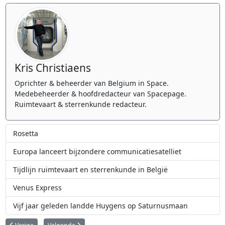
Kris Christiaens
Oprichter & beheerder van Belgium in Space.
Medebeheerder & hoofdredacteur van Spacepage.
Ruimtevaart & sterrenkunde redacteur.
Rosetta
Europa lanceert bijzondere communicatiesatelliet
Tijdlijn ruimtevaart en sterrenkunde in België
Venus Express
Vijf jaar geleden landde Huygens op Saturnusmaan
Vorig artikel: Mars Express
Volgende artikel: Rosetta