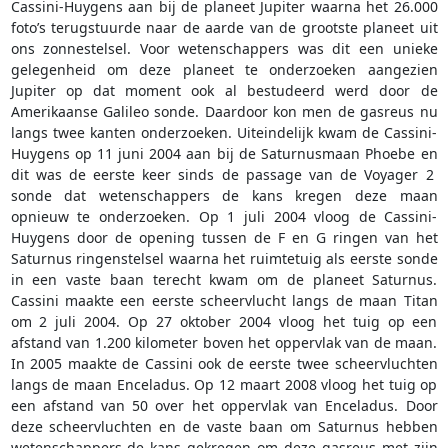
Cassini-Huygens aan bij de planeet Jupiter waarna het 26.000
foto’s terugstuurde naar de aarde van de grootste planeet uit
ons zonnestelsel. Voor wetenschappers was dit een unieke
gelegenheid om deze planeet te onderzoeken aangezien
Jupiter op dat moment ook al bestudeerd werd door de
Amerikaanse Galileo sonde. Daardoor kon men de gasreus nu
langs twee kanten onderzoeken. Uiteindelijk kwam de Cassini-
Huygens op 11 juni 2004 aan bij de Saturnusmaan Phoebe en
dit was de eerste keer sinds de passage van de Voyager 2
sonde dat wetenschappers de kans kregen deze maan
opnieuw te onderzoeken. Op 1 juli 2004 vloog de Cassini-
Huygens door de opening tussen de F en G ringen van het
Saturnus ringenstelsel waarna het ruimtetuig als eerste sonde
in een vaste baan terecht kwam om de planeet Saturnus.
Cassini maakte een eerste scheervlucht langs de maan Titan
om 2 juli 2004. Op 27 oktober 2004 vloog het tuig op een
afstand van 1.200 kilometer boven het oppervlak van de maan.
In 2005 maakte de Cassini ook de eerste twee scheervluchten
langs de maan Enceladus. Op 12 maart 2008 vloog het tuig op
een afstand van 50 over het oppervlak van Enceladus. Door
deze scheervluchten en de vaste baan om Saturnus hebben
wetenschappers de kans gekregen om deze gasreus met zijn