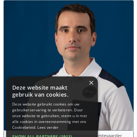
×
Deze website maakt
gebruik van cookies.
Deze website gebruikt cookies om uw
gebruikerservaring te verbeteren. Door
onze website te gebruiken, stemt u in met
alle cookies in overeenstemming met ons
Cookiebeleid.
Lees verder
De laatste updates over de Belgische ruimtevaarder
SHOW ALL PARTNERS
(1913) →