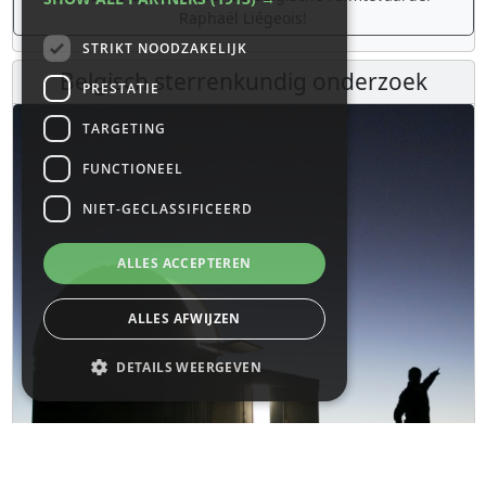
Raphaël Liégeois!
STRIKT NOODZAKELIJK
Belgisch sterrenkundig onderzoek
PRESTATIE
TARGETING
FUNCTIONEEL
NIET-GECLASSIFICEERD
ALLES ACCEPTEREN
ALLES AFWIJZEN
DETAILS WEERGEVEN
Strikt noodzakelijk
Prestatie
Targeting
Functioneel