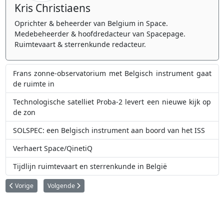
Kris Christiaens
Oprichter & beheerder van Belgium in Space.
Medebeheerder & hoofdredacteur van Spacepage.
Ruimtevaart & sterrenkunde redacteur.
Frans zonne-observatorium met Belgisch instrument gaat
de ruimte in
Technologische satelliet Proba-2 levert een nieuwe kijk op
de zon
SOLSPEC: een Belgisch instrument aan boord van het ISS
Verhaert Space/QinetiQ
Tijdlijn ruimtevaart en sterrenkunde in België
Vorig artikel: Ariane 5 raket brengt spionagesatelliet in de ruimte
Volgende artikel: Belg nauw betrokken bij succes van Phoen
Vorige
Volgende