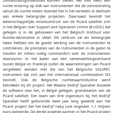
zonnestralingsintensiteit kunnen meten. Het KMI heeft een
ruime ervaring op vlak van instrumenten die de zonnestraling
vanuit de ruimte meten doordat het in het verleden al deelnam
aan enkele belangrijke projecten. Daarnaast bevindt het
wetenschappelijke missiecentrum van de Picard satelliet zich
in het Belgian User Support and Operation Centre (B.USOC) dat
gelegen is in de gebouwen van het Belgisch Instituut voor
Ruimte-Aëronomie in Ukkel. Dit centrum zal als belangrijke
taken hebben om de goede werking van de instrumenten te
controleren, de prestaties van de instrumenten in de gaten te
houden en indien nodig commando's voor de instrumenten
doorsturen. In het kader van een samenwerkingsverband
tussen België en Frankrijk zullen de waarnemingen van Picard
vergeleken worden met die van het Belgische SOLSPEC
instrument dat zich aan het internationaal ruimtestation ISS
bevindt. Ook de Belgische ruimtevaartindustrie werd
betrokken bij dit project. Het Waalse bedrijf Spacebel bouwde
de software voor het, in België gelegen, grondstation van de
Picard satelliet. Een team van drie ingenieurs bij het bedrijf
Spacebel heeft gedurende twee jaar lang gewerkt aan het
Picard project dat het bedrijf nabij Luik ongeveer 1,1 miljoen
euro opleverde. De derde grootste partner in het Picard project