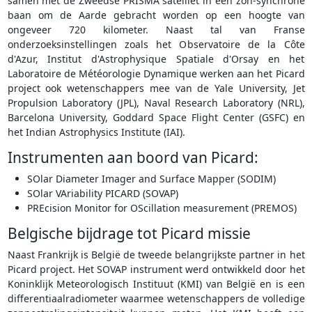
samen met de Zweedse PRISMA satelliet in een zon-synchrone
baan om de Aarde gebracht worden op een hoogte van
ongeveer 720 kilometer. Naast tal van Franse
onderzoeksinstellingen zoals het Observatoire de la Côte
d'Azur, Institut d'Astrophysique Spatiale d'Orsay en het
Laboratoire de Météorologie Dynamique werken aan het Picard
project ook wetenschappers mee van de Yale University, Jet
Propulsion Laboratory (JPL), Naval Research Laboratory (NRL),
Barcelona University, Goddard Space Flight Center (GSFC) en
het Indian Astrophysics Institute (IAI).
Instrumenten aan boord van Picard:
SOlar Diameter Imager and Surface Mapper (SODIM)
SOlar VAriability PICARD (SOVAP)
PREcision Monitor for OScillation measurement (PREMOS)
Belgische bijdrage tot Picard missie
Naast Frankrijk is België de tweede belangrijkste partner in het
Picard project. Het SOVAP instrument werd ontwikkeld door het
Koninklijk Meteorologisch Instituut (KMI) van België en is een
differentiaalradiometer waarmee wetenschappers de volledige