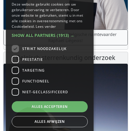
Deze website gebruikt cookies om uw
gebruikerservaring te verbeteren. Door
onze website te gebruiken, stemt u in met
alle cookies in overeenstemming met ons
Cookiebeleid.
Lees verder
De laatste updates over de Belgische ruimtevaarder
SHOW ALL PARTNERS
(1913) →
Raphaël Liégeois!
STRIKT NOODZAKELIJK
Belgisch sterrenkundig onderzoek
PRESTATIE
TARGETING
FUNCTIONEEL
NIET-GECLASSIFICEERD
ALLES ACCEPTEREN
ALLES AFWIJZEN