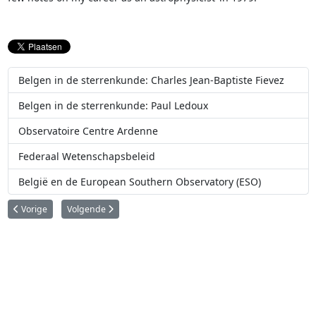
Belgen in de sterrenkunde: Charles Jean-Baptiste Fievez
Belgen in de sterrenkunde: Paul Ledoux
Observatoire Centre Ardenne
Federaal Wetenschapsbeleid
België en de European Southern Observatory (ESO)
Vorig artikel: Belgen in de sterrenkunde: Sylvain Julien Victor Arend
Volgende artikel: Belgen in de sterrenkunde: Eugène Joseph
Vorige
Volgende