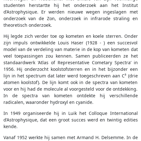
studenten herstartte hij het onderzoek aan het Institut
d’Astrophysique. Er werden nieuwe wegen ingeslagen met
onderzoek van de Zon, onderzoek in infrarode straling en
theoretisch onderzoek.
Hij legde zich verder toe op kometen en koele sterren. Onder
zijn impuls ontwikkelde Louis Haser (1928 - ) een succesvol
model van de verdeling van materie in de kop van kometen dat
veel toepassingen zou kennen. Samen publiceerden ze het
standaardwerk ‘Atlas of Representative Cometary Spectra’ in
1956. Hij onderzocht koolstofsterren en in het bijzonder een
lijn in het spectrum dat later werd toegeschreven aan C³ (drie
atomen koolstof). De lijn komt ook in de spectra van kometen
voor en hij had de molecule al voorgesteld voor de ontdekking.
In de spectra van kometen ontdekte hij verschillende
radicalen, waaronder hydroxyl en cyanide.
In 1949 organiseerde hij in Luik het Colloque International
d’Astrophysique, dat een groot succes werd en twintig edities
kende.
Vanaf 1952 werkte hij samen met Armand H. Delsemme. In de