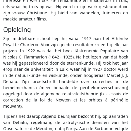
interesse en werd ook sterrenkundige en hoogleraar in Luik,
iets waar hij trots op was. Hij werd in zijn werk gesteund door
zijn vrouw Christiane. Hij hield van wandelen, tuinieren en
maakte amateur films.
Opleiding
Zijn middelbare school liep hij vanaf 1917 aan het Athénée
Royal te Charleroi. Voor zijn goede resultaten kreeg hij elk jaar
prijzen. In 1922 was dat het boek l’Astronomie Populaire van
Nicolas C. Flammarion (1842 - 1925). Na het lezen van dat boek
was hij gepassioneerd door de sterrenkunde. Hij trok het jaar
erop naar de universiteit in Luik, waar hij in 1927 doctor werd
in de natuurkunde en wiskunde, onder hoogleraar Marcel J. J.
Dehalu. Zijn proefschrift handelde over correcties in de
hemelmechanica (meer bepaald de periheliumverschuiving)
opgelegd door de algemene relativiteitstheorie (Les essais de
correction de la loi de Newton et les orbites à périhélie
mouvant).
Tijdens het daaropvolgend beursjaar bezocht hij, op aanraden
van Dehalu, regelmatig de astrofysische diensten van het
Observatoire de Meudon, nabij Parijs. Aan de Sorbonne volgde