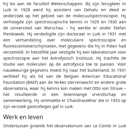
hij les aan de faculteit Wetenschappen. Bij zijn terugkeer in
Luik in 1928 werd hij assistent van Dehalu en deed er
onderzoek op het gebied van de molecuulspectroscopie. Hij
verhoogde zijn spectroscopische kennis in 1929 en 1930 aan
de universiteit van Warschau – hij werkte er onder Stefan
Pienkowski. Hij verdedigde zijn doctoraat in Luik in 1931 met
een verhandeling over moleculaire spectroscopie en
fluorescentieverschijnselen, met gegevens die hij in Polen had
verzameld. In hetzelfde jaar vestigde hij een laboratorium voor
spectroscopie aan het Astrofysisch Instituut. Hij trachtte de
studie van moleculen op de astrofysica toe te passen. Voor
nauwkeurige gegevens moest hij naar het buitenland. In 1931
verbleef hij als lid van de Belgian American Educational
Foundation (BAEF) aan de Yerkes sterrenwacht en andere grote
observatoria, waar hij kennis kon maken met Otto von Struve –
het resulteerde in een levenslange vriendschap en
samenwerking. Hij ontmoette er Chandrasekhar die in 1933 op
zijn verzoek gastcolleges gaf in Luik.
Werk en leven
Ondertussen groeide het observatorium van Le Cointe in Luik