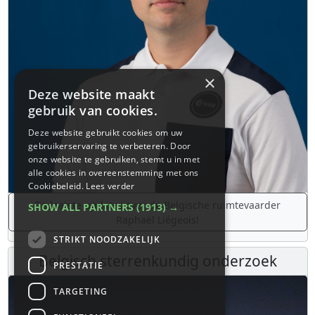
×
Deze website maakt
gebruik van cookies.
Deze website gebruikt cookies om uw
gebruikerservaring te verbeteren. Door
onze website te gebruiken, stemt u in met
alle cookies in overeenstemming met ons
Cookiebeleid.
Lees verder
De laatste updates over de Belgische ruimtevaarder
SHOW ALL PARTNERS
(1913) →
Raphaël Liégeois!
STRIKT NOODZAKELIJK
Belgisch sterrenkundig onderzoek
PRESTATIE
TARGETING