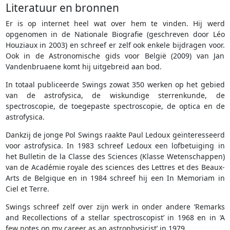
Literatuur en bronnen
Er is op internet heel wat over hem te vinden. Hij werd
opgenomen in de Nationale Biografie (geschreven door Léo
Houziaux in 2003) en schreef er zelf ook enkele bijdragen voor.
Ook in de Astronomische gids voor België (2009) van Jan
Vandenbruaene komt hij uitgebreid aan bod.
In totaal publiceerde Swings zowat 350 werken op het gebied
van de astrofysica, de wiskundige sterrenkunde, de
spectroscopie, de toegepaste spectroscopie, de optica en de
astrofysica.
Dankzij de jonge Pol Swings raakte Paul Ledoux geïnteresseerd
voor astrofysica. In 1983 schreef Ledoux een lofbetuiging in
het Bulletin de la Classe des Sciences (Klasse Wetenschappen)
van de Académie royale des sciences des Lettres et des Beaux-
Arts de Belgique en in 1984 schreef hij een In Memoriam in
Ciel et Terre.
Swings schreef zelf over zijn werk in onder andere ‘Remarks
and Recollections of a stellar spectroscopist’ in 1968 en in ‘A
few notes on my career as an astrophysicist’ in 1979.