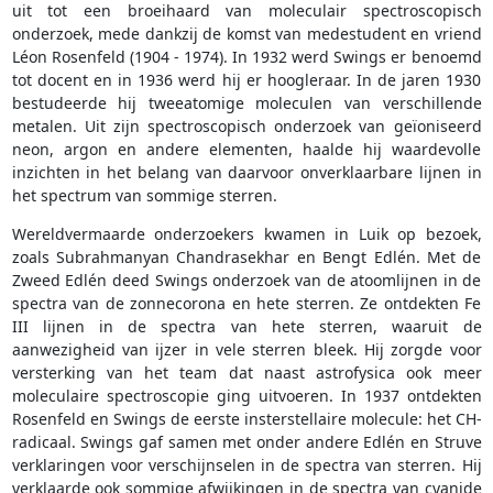
uit tot een broeihaard van moleculair spectroscopisch
onderzoek, mede dankzij de komst van medestudent en vriend
Léon Rosenfeld (1904 - 1974). In 1932 werd Swings er benoemd
tot docent en in 1936 werd hij er hoogleraar. In de jaren 1930
bestudeerde hij tweeatomige moleculen van verschillende
metalen. Uit zijn spectroscopisch onderzoek van geïoniseerd
neon, argon en andere elementen, haalde hij waardevolle
inzichten in het belang van daarvoor onverklaarbare lijnen in
het spectrum van sommige sterren.
Wereldvermaarde onderzoekers kwamen in Luik op bezoek,
zoals Subrahmanyan Chandrasekhar en Bengt Edlén. Met de
Zweed Edlén deed Swings onderzoek van de atoomlijnen in de
spectra van de zonnecorona en hete sterren. Ze ontdekten Fe
III lijnen in de spectra van hete sterren, waaruit de
aanwezigheid van ijzer in vele sterren bleek. Hij zorgde voor
versterking van het team dat naast astrofysica ook meer
moleculaire spectroscopie ging uitvoeren. In 1937 ontdekten
Rosenfeld en Swings de eerste insterstellaire molecule: het CH-
radicaal. Swings gaf samen met onder andere Edlén en Struve
verklaringen voor verschijnselen in de spectra van sterren. Hij
verklaarde ook sommige afwijkingen in de spectra van cyanide