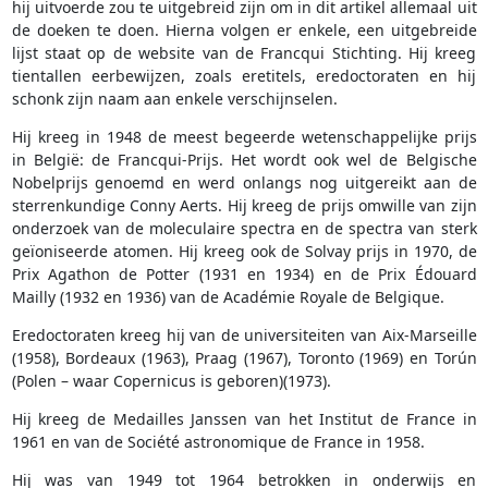
hij uitvoerde zou te uitgebreid zijn om in dit artikel allemaal uit
de doeken te doen. Hierna volgen er enkele, een uitgebreide
lijst staat op de website van de Francqui Stichting. Hij kreeg
tientallen eerbewijzen, zoals eretitels, eredoctoraten en hij
schonk zijn naam aan enkele verschijnselen.
Hij kreeg in 1948 de meest begeerde wetenschappelijke prijs
in België: de Francqui-Prijs. Het wordt ook wel de Belgische
Nobelprijs genoemd en werd onlangs nog uitgereikt aan de
sterrenkundige Conny Aerts. Hij kreeg de prijs omwille van zijn
onderzoek van de moleculaire spectra en de spectra van sterk
geïoniseerde atomen. Hij kreeg ook de Solvay prijs in 1970, de
Prix Agathon de Potter (1931 en 1934) en de Prix Édouard
Mailly (1932 en 1936) van de Académie Royale de Belgique.
Eredoctoraten kreeg hij van de universiteiten van Aix-Marseille
(1958), Bordeaux (1963), Praag (1967), Toronto (1969) en Torún
(Polen – waar Copernicus is geboren)(1973).
Hij kreeg de Medailles Janssen van het Institut de France in
1961 en van de Société astronomique de France in 1958.
Hij was van 1949 tot 1964 betrokken in onderwijs en