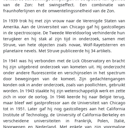
van de Zon: het swingseffect. Een combinatie van
fraunhoferlijnen en de omwentelingssnelheid van de Zon.
In 1939 trok hij met zijn vrouw naar de Verenigde Staten van
Amerika. Aan de Universiteit van Chicago gaf hij gastcolleges
in de spectroscopie. De Tweede Wereldoorlog verhinderde hun
terugkeer en hij stak al zijn tijd in onderzoek, samen met
Struve, van hete objecten zoals novae, Wolf-Rayetsterren en
planetaire nevels. Met Struve publiceerde hij 34 artikels.
In 1941 was hij verbonden met de Lick Observatory en bracht
hij zijn uitgebreid onderzoek van kometen uit. Hij onderzocht
onder andere fluorescentie en verschijnselen in het spectrum
door bewegingen van de komeet. Zijn gedachtengangen
konden ook in ander onderzoek, zoals van poollichten, gebruikt
worden. In 1943 staakte hij zijn wetenschappelijk werk en zette
zich in voor de oorlog. In 1946 keerde hij naar België terug,
maar bleef wel gastprofessor aan de Universiteit van Chicago
tot in 1951. Later gaf hij nog gastcolleges aan het California
Institute of Technology, de University of California-Berkeley en
verscheidene universiteiten in Frankrijk, Polen, Italië,
Noorwegen en Nederland. Met enkele van zijn voormalige