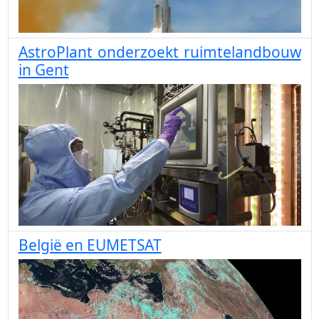
AstroPlant onderzoekt ruimtelandbouw
in Gent
België en EUMETSAT