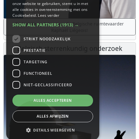
onze website te gebruiken, stemt u in met
alle cookies in overeenstemming met ons
Cookiebeleid.
Lees verder
De laatste updates over de Belgische ruimtevaarder
SHOW ALL PARTNERS
(1913) →
Raphaël Liégeois!
STRIKT NOODZAKELIJK
Belgisch sterrenkundig onderzoek
PRESTATIE
TARGETING
FUNCTIONEEL
NIET-GECLASSIFICEERD
ALLES ACCEPTEREN
ALLES AFWIJZEN
DETAILS WEERGEVEN