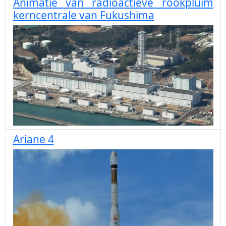
Animatie van radioactieve rookpluim
kerncentrale van Fukushima
Ariane 4