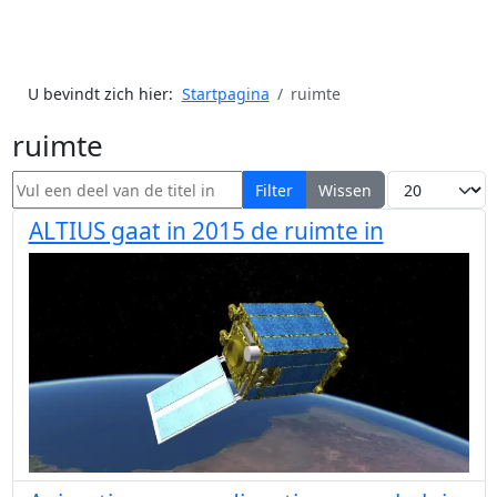
U bevindt zich hier:
Startpagina
ruimte
ruimte
Vul een deel van de titel in
Toon #
Filter
Wissen
ALTIUS gaat in 2015 de ruimte in