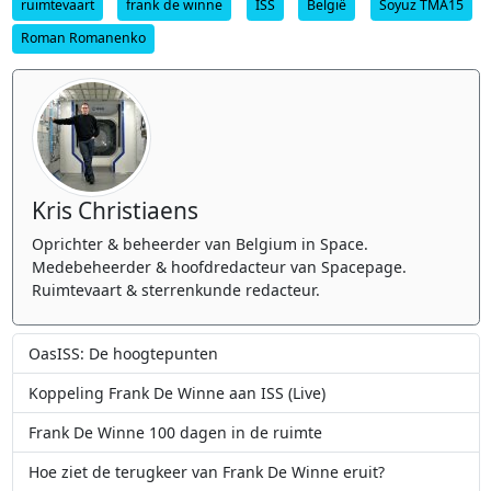
ruimtevaart
frank de winne
ISS
België
Soyuz TMA15
Roman Romanenko
Kris Christiaens
Oprichter & beheerder van Belgium in Space.
Medebeheerder & hoofdredacteur van Spacepage.
Ruimtevaart & sterrenkunde redacteur.
OasISS: De hoogtepunten
Koppeling Frank De Winne aan ISS (Live)
Frank De Winne 100 dagen in de ruimte
Hoe ziet de terugkeer van Frank De Winne eruit?