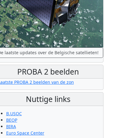
e laatste updates over de Belgische satellieten!
PROBA 2 beelden
Nuttige links
B.USOC
BEOP
BIRA
Euro Space Center