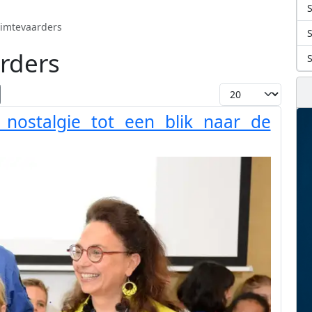
S
uimtevaarders
rders
Toon #
 nostalgie tot een blik naar de