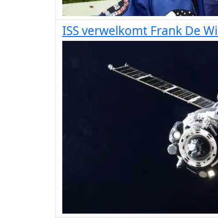
ISS verwelkomt Frank De W