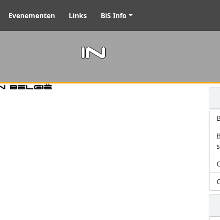
Evenementen
Links
BiS Info
m in
n België
B
O
O