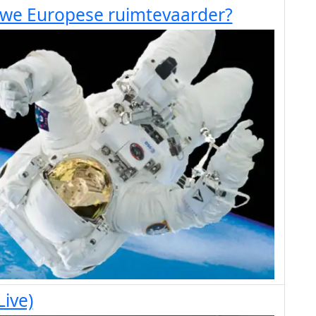
euwe Europese ruimtevaarder?
ive)