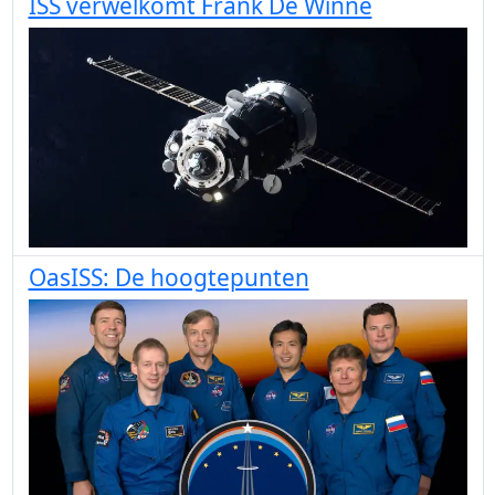
ISS verwelkomt Frank De Winne
OasISS: De hoogtepunten