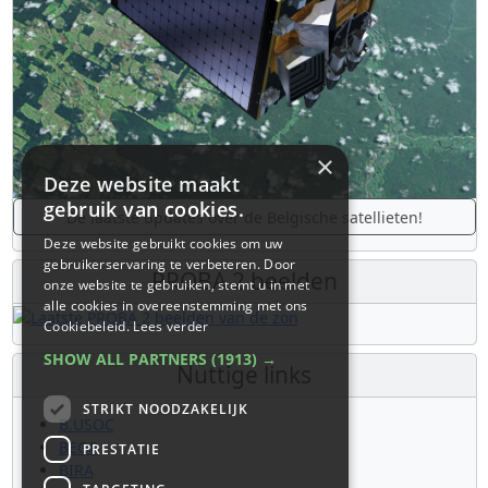
×
Deze website maakt
gebruik van cookies.
De laatste updates over de Belgische satellieten!
Deze website gebruikt cookies om uw
gebruikerservaring te verbeteren. Door
PROBA 2 beelden
onze website te gebruiken, stemt u in met
alle cookies in overeenstemming met ons
Cookiebeleid.
Lees verder
SHOW ALL PARTNERS
(1913) →
Nuttige links
STRIKT NOODZAKELIJK
B.USOC
BEOP
PRESTATIE
BIRA