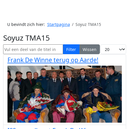
U bevindt zich hier:
Startpagina
Soyuz TMA15
Soyuz TMA15
Vul een deel van de titel in
Toon #
Filter
Wissen
Frank De Winne terug op Aarde!