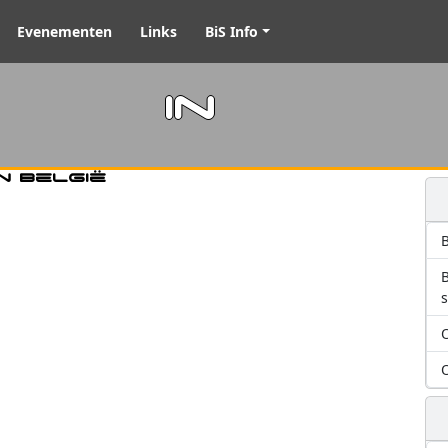
Evenementen
Links
BiS Info
m in
n België
B
O
O