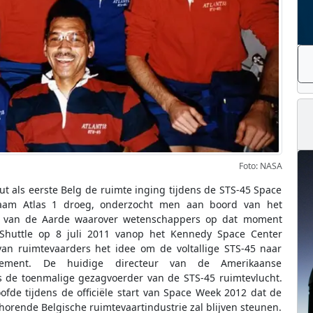
Foto: NASA
mout als eerste Belg de ruimte inging tijdens de STS-45 Space
 naam Atlas 1 droeg, onderzocht men aan boord van het
er van de Aarde waarover wetenschappers op dat moment
Shuttle op 8 juli 2011 vanop het Kennedy Space Center
van ruimtevaarders het idee om de voltallige STS-45 naar
ement. De huidige directeur van de Amerikaanse
s de toenmalige gezagvoerder van de STS-45 ruimtevlucht.
ofde tijdens de officiële start van Space Week 2012 dat de
horende Belgische ruimtevaartindustrie zal blijven steunen.