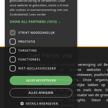
gebruikerservaring te verbeteren. Door
onze website te gebruiken, stemt u in met
alle cookies in overeenstemming met ons
Cookiebeleid.
Lees verder
SHOW ALL PARTNERS
(1913) →
STRIKT NOODZAKELIJK
PRESTATIE
TARGETING
Over Parsec vzw
FUNCTIONEEL
Parsec vzw is een non-profit vereniging uit Be
NIET-GECLASSIFICEERD
welke bestaat uit diverse websites o
sterrenkunde, ruimtevaart, ruimteweer, poollich
gerelateerde wetenschappen. Onze organisa
ALLES ACCEPTEREN
promoot deze wetenschappelijke takken op 
wereldwijde web via websites zoals deze. O
ALLES AFWIJZEN
organisatie is tevens ook organisator van de groo
Belgische starparty Starnights. Steun o
DETAILS WEERGEVEN
organisatie met een donatie.