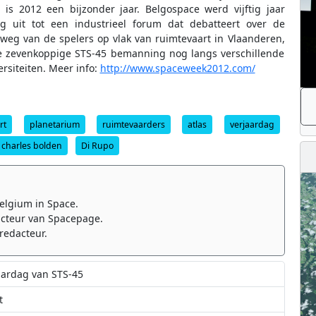
 is 2012 een bijzonder jaar. Belgospace werd vijftig jaar
 uit tot een industrieel forum dat debatteert over de
eg van de spelers op vlak van ruimtevaart in Vlaanderen,
de zevenkoppige STS-45 bemanning nog langs verschillende
rsiteiten. Meer info:
http://www.spaceweek2012.com/
rt
planetarium
ruimtevaarders
atlas
verjaardag
charles bolden
Di Rupo
elgium in Space.
cteur van Spacepage.
redacteur.
jaardag van STS-45
t