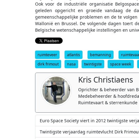
Ook voor de industriële organisatie Belgospace
geleden opgericht en groeide vandaag de dag
gemeenschappelijke problemen en de te volgen w
Wallonië en Brussel. De volgende dagen toert 
Belgische wetenschappelijke instellingen en unive
ruimteveer
atlantis
bemanning
ruimtevaa
dirk frimout
nasa
twintigste
space week
Kris Christiaens
Oprichter & beheerder van B
Medebeheerder & hoofdreda
Ruimtevaart & sterrenkunde 
Euro Space Society viert in 2012 twintigste ver
Twintigste verjaardag ruimtevlucht Dirk Frimou