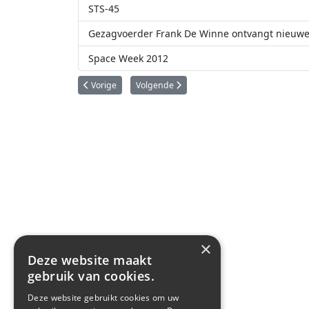
STS-45
Gezagvoerder Frank De Winne ontvangt nieuwe
Space Week 2012
Vorig artikel: STS-45: de missie verteld door de astronaut
Volgende artikel: Fotoreeks ruimtevlucht Di
Vorige
Volgende
×
Deze website maakt
gebruik van cookies.
Deze website gebruikt cookies om uw