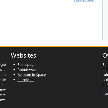
Websites
O
lgië
Spacepage
Eur
ver
Ruimteweer
be
t en
Belgium in Space
rui
tie
Starnights
is 
het
Eur
nze
Me
tste
nze