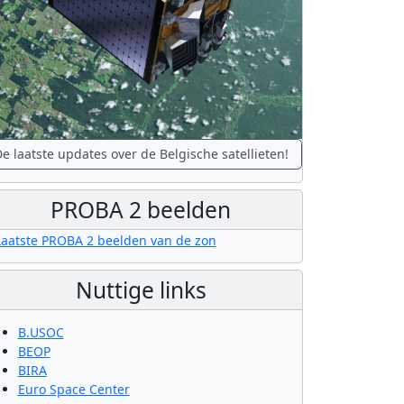
e laatste updates over de Belgische satellieten!
PROBA 2 beelden
Nuttige links
B.USOC
BEOP
BIRA
Euro Space Center