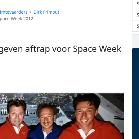
S
uimtevaarders
Dirk Frimout
 Space Week 2012
s geven aftrap voor Space Week