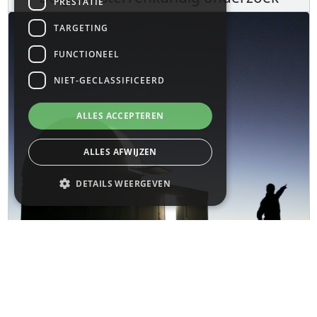
PRESTATIE
TARGETING
FUNCTIONEEL
NIET-GECLASSIFICEERD
ALLES ACCEPTEREN
ALLES AFWIJZEN
DETAILS WEERGEVEN
Strikt noodzakelijk
Prestatie
Targeting
Functioneel
Niet-geclassificeerd
Strikt noodzakelijke cookies maken de
kernfunctionaliteiten van de website mogelijk,