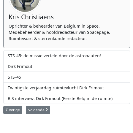
Kris Christiaens
Oprichter & beheerder van Belgium in Space.
Medebeheerder & hoofdredacteur van Spacepage.
Ruimtevaart & sterrenkunde redacteur.
STS-45: de missie verteld door de astronauten!
Dirk Frimout
STS-45
Twintigste verjaardag ruimtevlucht Dirk Frimout
BiS interview: Dirk Frimout (Eerste Belg in de ruimte)
Vorig artikel: Dirk Frimout en collega's geven aftrap voor Space Week 2012
Volgende artikel: Twintigste verjaardag ruimtevlucht Dirk Fri
Vorige
Volgende