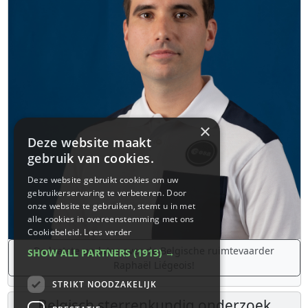
×
Deze website maakt
gebruik van cookies.
Deze website gebruikt cookies om uw
gebruikerservaring te verbeteren. Door
onze website te gebruiken, stemt u in met
alle cookies in overeenstemming met ons
Cookiebeleid.
Lees verder
De laatste updates over de Belgische ruimtevaarder
SHOW ALL PARTNERS
(1913) →
Raphaël Liégeois!
STRIKT NOODZAKELIJK
Belgisch sterrenkundig onderzoek