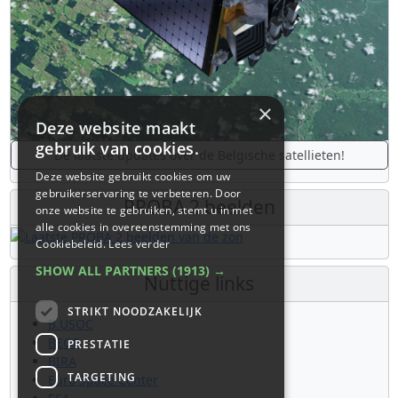
×
Deze website maakt
gebruik van cookies.
De laatste updates over de Belgische satellieten!
Deze website gebruikt cookies om uw
gebruikerservaring te verbeteren. Door
PROBA 2 beelden
onze website te gebruiken, stemt u in met
alle cookies in overeenstemming met ons
Cookiebeleid.
Lees verder
SHOW ALL PARTNERS
(1913) →
Nuttige links
STRIKT NOODZAKELIJK
B.USOC
BEOP
PRESTATIE
BIRA
TARGETING
Euro Space Center