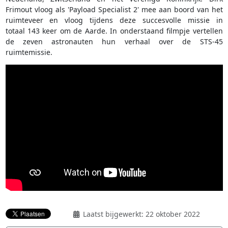
Frimout vloog als 'Payload Specialist 2' mee aan boord van het
ruimteveer en vloog tijdens deze succesvolle missie in
totaal 143 keer om de Aarde. In onderstaand filmpje vertellen
de zeven astronauten hun verhaal over de STS-45
ruimtemissie.
Laatst bijgewerkt: 22 oktober 2022