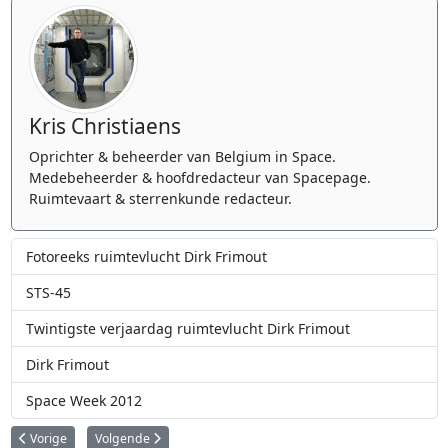
Kris Christiaens
Oprichter & beheerder van Belgium in Space.
Medebeheerder & hoofdredacteur van Spacepage.
Ruimtevaart & sterrenkunde redacteur.
Fotoreeks ruimtevlucht Dirk Frimout
STS-45
Twintigste verjaardag ruimtevlucht Dirk Frimout
Dirk Frimout
Space Week 2012
Vorig artikel: STS-45 astronauten brengen bezoek aan KU Leuven en UGen
Volgende artikel: Dirk Frimout en collega's geven aftrap voo
Vorige
Volgende