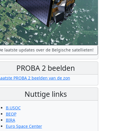
e laatste updates over de Belgische satellieten!
PROBA 2 beelden
Nuttige links
B.USOC
BEOP
BIRA
Euro Space Center