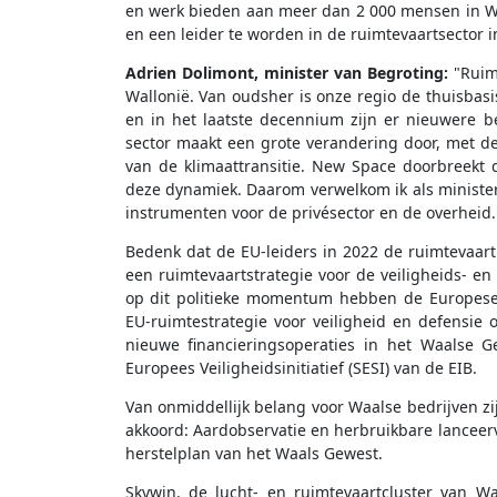
en werk bieden aan meer dan 2 000 mensen in Wal
en een leider te worden in de ruimtevaartsector i
Adrien Dolimont, minister van Begroting:
"Ruim
Wallonië. Van oudsher is onze regio de thuisbasi
en in het laatste decennium zijn er nieuwere b
sector maakt een grote verandering door, met de
van de klimaattransitie. New Space doorbreekt
deze dynamiek. Daarom verwelkom ik als ministe
instrumenten voor de privésector en de overheid.
Bedenk dat de EU-leiders in 2022 de ruimtevaart 
een ruimtevaartstrategie voor de veiligheids- e
op dit politieke momentum hebben de Europese
EU-ruimtestrategie voor veiligheid en defensie
nieuwe financieringsoperaties in het Waalse G
Europees Veiligheidsinitiatief (SESI) van de EIB.
Van onmiddellijk belang voor Waalse bedrijven zij
akkoord: Aardobservatie en herbruikbare lancee
herstelplan van het Waals Gewest.
Skywin, de lucht- en ruimtevaartcluster van W