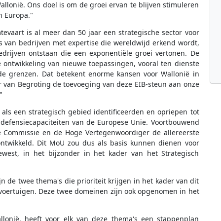
lonië. Ons doel is om de groei ervan te blijven stimuleren
n Europa."
tevaart is al meer dan 50 jaar een strategische sector voor
s van bedrijven met expertise die wereldwijd erkend wordt,
edrijven ontstaan die een exponentiële groei vertonen. De
 ontwikkeling van nieuwe toepassingen, vooral ten dienste
 de grenzen. Dat betekent enorme kansen voor Wallonië in
r van Begroting de toevoeging van deze EIB-steun aan onze
"
als een strategisch gebied identificeerden en opriepen tot
n defensiecapaciteiten van de Europese Unie. Voortbouwend
 Commissie en de Hoge Vertegenwoordiger de allereerste
 ontwikkeld. Dit MoU zou dus als basis kunnen dienen voor
ewest, in het bijzonder in het kader van het Strategisch
n de twee thema's die prioriteit krijgen in het kader van dit
rvoertuigen. Deze twee domeinen zijn ook opgenomen in het
allonië, heeft voor elk van deze thema's een stappenplan