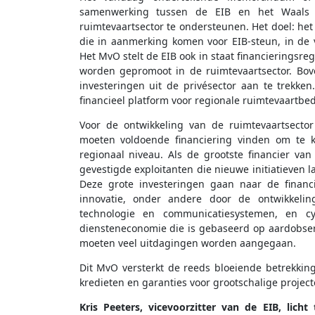
samenwerking tussen de EIB en het Waals 
ruimtevaartsector te ondersteunen. Het doel: het
die in aanmerking komen voor EIB-steun, in de v
Het MvO stelt de EIB ook in staat financieringsre
worden gepromoot in de ruimtevaartsector. Bo
investeringen uit de privésector aan te trekke
financieel platform voor regionale ruimtevaartbe
Voor de ontwikkeling van de ruimtevaartsector
moeten voldoende financiering vinden om te
regionaal niveau. Als de grootste financier va
gevestigde exploitanten die nieuwe initiatieven 
Deze grote investeringen gaan naar de financ
innovatie, onder andere door de ontwikkelin
technologie en communicatiesystemen, en cy
diensteneconomie die is gebaseerd op aardobserv
moeten veel uitdagingen worden aangegaan.
Dit MvO versterkt de reeds bloeiende betrekki
kredieten en garanties voor grootschalige project
Kris Peeters, vicevoorzitter van de EIB, licht 