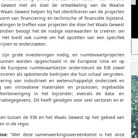
Gewest met als doel de ontwikkeling van de Waalse
 Waals Gewest helpen bij het identificeren van de projecten
orm van financiering en technische of financiële bijstand.
gelingen te treffen voor projecten die door het Waals Gewest
vendien beoogt het de nodige voorwaarden te creëren om
n. Het biedt ook ruimte om het opzetten van een specifiek
drijven te onderzoeken.
 zijn grote investeringen nodig, en ruimtevaartprojecten
 kunnen worden opgeschaald in de Europese Unie en op
n de Europese ruimtevaartsector ondersteunt de EIB zowel
lanceren als opkomende bedrijven die hun schaal vergroten.
iering van industrieel en wetenschappelijk onderzoek en
g van innovatieve materialen en processen; ingebedde
berbeveiliging in het bijzonder; evenals de data- en
atiegegevens. Dit heeft gevolgen voor veel sectoren en er
ngen tussen de EIB en het Waals Gewest op het gebied van
en in de regio.
toe:
"Met deze samenwerkingsovereenkomst is het onze