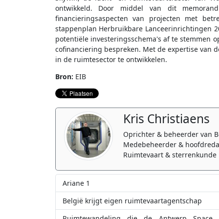
ontwikkeld. Door middel van dit memorand
financieringsaspecten van projecten met betr
stappenplan Herbruikbare Lanceerinrichtingen 2
potentiële investeringsschema's af te stemmen op
cofinanciering bespreken. Met de expertise van d
in de ruimtesector te ontwikkelen.
Bron:
EIB
Kris Christiaens
Oprichter & beheerder van B
Medebeheerder & hoofdreda
Ruimtevaart & sterrenkunde 
Ariane 1
België krijgt eigen ruimtevaartagentschap
Ruimtewandeling die de Antwerp Space A