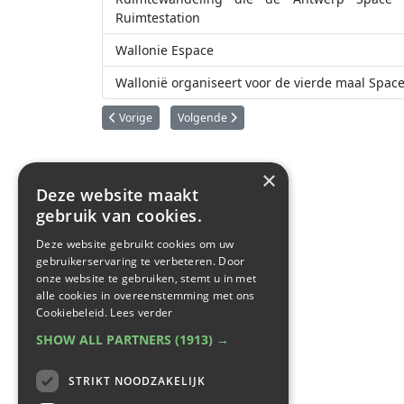
Ruimtestation
Wallonie Espace
Wallonië organiseert voor de vierde maal Spac
Vorig artikel: België ondertekent Artemis-akkoorden
Volgende artikel: Koning Filip op bezoek bi
Vorige
Volgende
×
Deze website maakt
gebruik van cookies.
Deze website gebruikt cookies om uw
gebruikerservaring te verbeteren. Door
onze website te gebruiken, stemt u in met
alle cookies in overeenstemming met ons
Cookiebeleid.
Lees verder
SHOW ALL PARTNERS
(1913) →
STRIKT NOODZAKELIJK