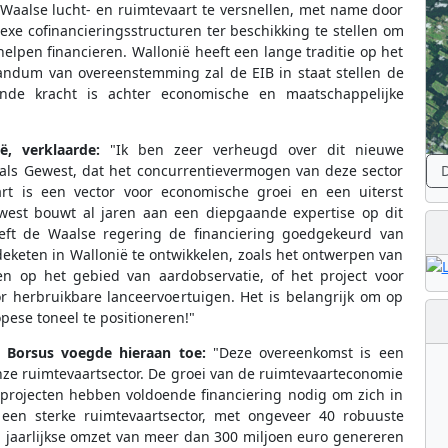
Waalse lucht- en ruimtevaart te versnellen, met name door
xe cofinancieringsstructuren ter beschikking te stellen om
elpen financieren. Wallonië heeft een lange traditie op het
andum van overeenstemming zal de EIB in staat stellen de
nde kracht is achter economische en maatschappelijke
ë, verklaarde:
"Ik ben zeer verheugd over dit nieuwe
D
ls Gewest, dat het concurrentievermogen van deze sector
art is een vector voor economische groei en een uiterst
west bouwt al jaren aan een diepgaande expertise op dit
eeft de Waalse regering de financiering goedgekeurd van
eketen in Wallonië te ontwikkelen, zoals het ontwerpen van
en op het gebied van aardobservatie, of het project voor
or herbruikbare lanceervoertuigen. Het is belangrijk om op
pese toneel te positioneren!"
y Borsus voegde hieraan toe:
"Deze overeenkomst is een
nze ruimtevaartsector. De groei van de ruimtevaarteconomie
rtprojecten hebben voldoende financiering nodig om zich in
 een sterke ruimtevaartsector, met ongeveer 40 robuuste
n jaarlijkse omzet van meer dan 300 miljoen euro genereren