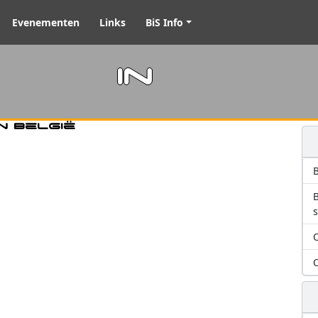
Evenementen
Links
BiS Info
m in
n België
B
O
O