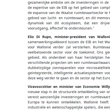
gezamenlijke ambitie om de investeringen in de 
de expertise van de EIB op het gebied van comple
de expansie van de Waalse ruimtevaartsector te h
gebied van lucht- en ruimtevaart, en dit memor
dynamiek van dit ecosysteem, dat een drijve
vooruitgang, effectief te ondersteunen."
Elio Di Rupo, minister-president van Walloni
samenwerkingsakkoord tussen de EIB en het Waa
voor Wallonië verder zal versterken. Ruimteva
veelbelovende sector voor de toekomst. Ons ge
gebied. Als onderdeel van haar herstelplan h
verschillende projecten om een ruimtevaartwaard
dubbelzijdige zonnepanelen voor microsatelliet
geïntegreerde, intelligente actuatiesystemen vo
deze weg verder te gaan en de sector op het Euro
Vicevoorzitter en minister van Economie Will
nieuwe stap in de structurele ontwikkeling van o
vereist aanzienlijke investeringen en ruimtevaa
Europa te kunnen ontwikkelen. Wallonië heeft
industriële en wetenschappelijke spelers, die ee