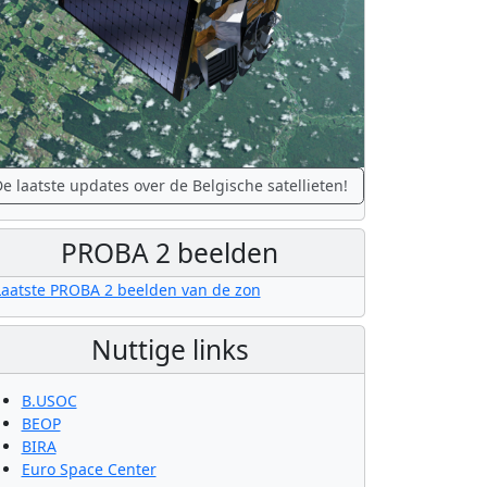
e laatste updates over de Belgische satellieten!
PROBA 2 beelden
Nuttige links
B.USOC
BEOP
BIRA
Euro Space Center
laten groeien