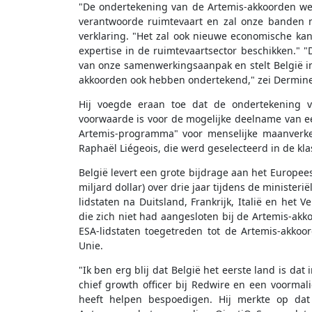
"De ondertekening van de Artemis-akkoorden we
verantwoorde ruimtevaart en zal onze banden me
verklaring. "Het zal ook nieuwe economische ka
expertise in de ruimtevaartsector beschikken." 
van onze samenwerkingsaanpak en stelt België in
akkoorden ook hebben ondertekend," zei Dermine 
Hij voegde eraan toe dat de ondertekening v
voorwaarde is voor de mogelijke deelname van ee
Artemis-programma" voor menselijke maanverke
Raphaël Liégeois, die werd geselecteerd in de kl
België levert een grote bijdrage aan het Europee
miljard dollar) over drie jaar tijdens de ministeri
lidstaten na Duitsland, Frankrijk, Italië en het
die zich niet had aangesloten bij de Artemis-akk
ESA-lidstaten toegetreden tot de Artemis-akko
Unie.
"Ik ben erg blij dat België het eerste land is da
chief growth officer bij Redwire en een voormal
heeft helpen bespoedigen. Hij merkte op dat 