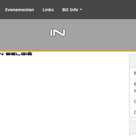
Evenementen
Links
BiS Info
m in
n België
B
O
O