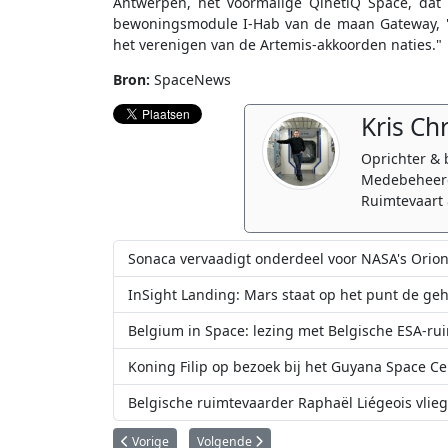
Antwerpen, het voormalige QinetiQ Space, dat
bewoningsmodule I-Hab van de maan Gateway, "d
het verenigen van de Artemis-akkoorden naties."
Bron:
SpaceNews
Kris Ch
Oprichter & 
Medebeheerd
Ruimtevaart 
Sonaca vervaadigt onderdeel voor NASA's Orio
InSight Landing: Mars staat op het punt de geh
Belgium in Space: lezing met Belgische ESA-ru
Koning Filip op bezoek bij het Guyana Space Ce
Belgische ruimtevaarder Raphaël Liégeois vliegt
Vorig artikel: ESA keurt EnVision missie naar venus goed
Volgende artikel: Europese Investeringsba
Vorige
Volgende