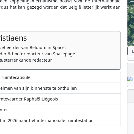
 een koppelingsmechanisme bouwt voor de internationale
us het kan gezegd worden dat België letterlijk werkt aan
ristiaens
beheerder van Belgium in Space.
D
er & hoofdredacteur van Spacepage.
& sterrenkunde redacteur.
n ruimtecapsule
eimen van zijn binnenste te onthullen
imtevaarder Raphaël Liégeois
nter
 in 2026 naar het internationale ruimtestation
 en het BIRA werkt hier aan mee
nk (EIB) en Waals Gewest gaan samenwerken om Waalse ruimtevaartsector te 