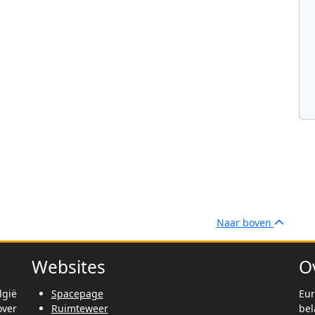
Naar boven
Websites
O
lgië
Spacepage
Eur
ver
Ruimteweer
be