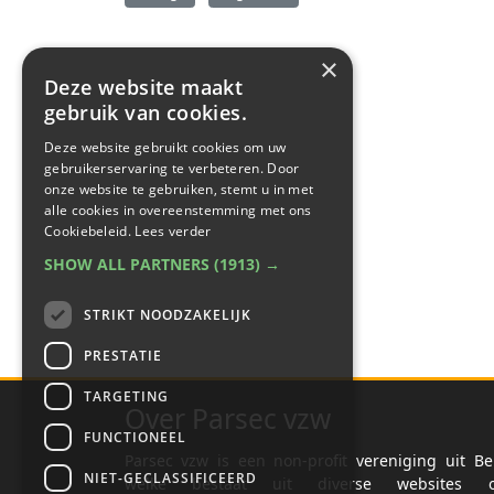
×
Deze website maakt
gebruik van cookies.
Deze website gebruikt cookies om uw
gebruikerservaring te verbeteren. Door
onze website te gebruiken, stemt u in met
alle cookies in overeenstemming met ons
Cookiebeleid.
Lees verder
SHOW ALL PARTNERS
(1913) →
STRIKT NOODZAKELIJK
PRESTATIE
TARGETING
Over Parsec vzw
FUNCTIONEEL
Parsec vzw is een non-profit vereniging uit Be
NIET-GECLASSIFICEERD
welke bestaat uit diverse websites o