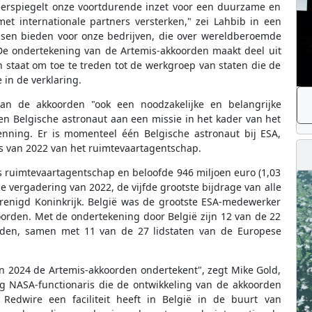
erspiegelt onze voortdurende inzet voor een duurzame en
t internationale partners versterken," zei Lahbib in een
nsen bieden voor onze bedrijven, die over wereldberoemde
"De ondertekening van de Artemis-akkoorden maakt deel uit
 staat om toe te treden tot de werkgroep van staten die de
in de verklaring.
an de akkoorden "ook een noodzakelijke en belangrijke
n Belgische astronaut aan een missie in het kader van het
nning. Er is momenteel één Belgische astronaut bij ESA,
as van 2022 van het ruimtevaartagentschap.
s ruimtevaartagentschap en beloofde 946 miljoen euro (1,03
ële vergadering van 2022, de vijfde grootste bijdrage van alle
 Verenigd Koninkrijk. België was de grootste ESA-medewerker
oorden. Met de ondertekening door België zijn 12 van de 22
orden, samen met 11 van de 27 lidstaten van de Europese
t in 2024 de Artemis-akkoorden ondertekent", zegt Mike Gold,
ig NASA-functionaris die de ontwikkeling van de akkoorden
Redwire een faciliteit heeft in België in de buurt van