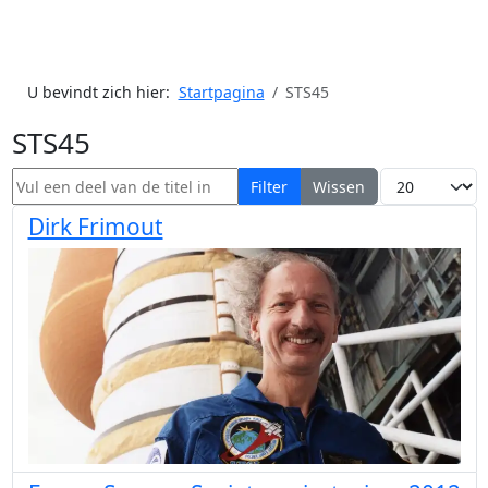
U bevindt zich hier:
Startpagina
STS45
STS45
Vul een deel van de titel in
Toon #
Filter
Wissen
Dirk Frimout