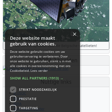
×
Deze website maakt
gebruik van cookies.
De laatste updates over de Belgische satellieten!
Deze website gebruikt cookies om uw
gebruikerservaring te verbeteren. Door
PROBA 2 beelden
onze website te gebruiken, stemt u in met
alle cookies in overeenstemming met ons
Cookiebeleid.
Lees verder
SHOW ALL PARTNERS
(1913) →
Nuttige links
STRIKT NOODZAKELIJK
B.USOC
BEOP
PRESTATIE
BIRA
TARGETING
Euro Space Center