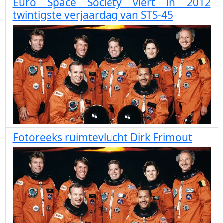
Euro Space Society viert in 2012
twintigste verjaardag van STS-45
Fotoreeks ruimtevlucht Dirk Frimout