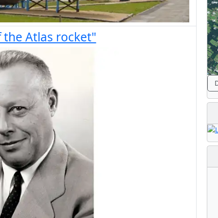
 the Atlas rocket"
D