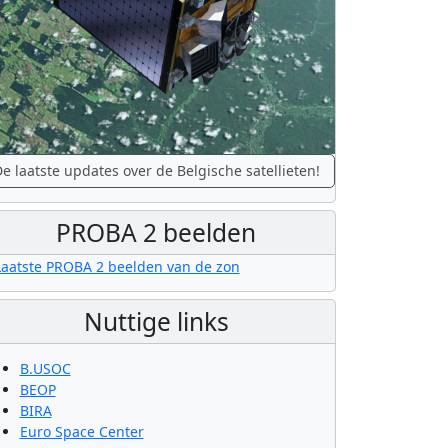
e laatste updates over de Belgische satellieten!
PROBA 2 beelden
Nuttige links
B.USOC
BEOP
BIRA
Euro Space Center