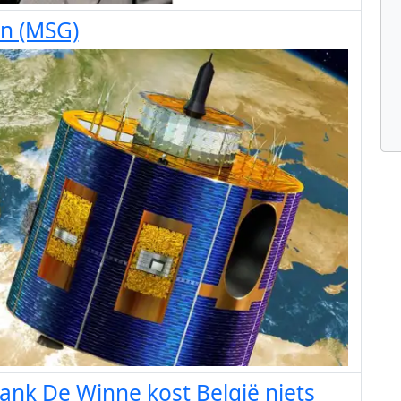
n (MSG)
ank De Winne kost België niets