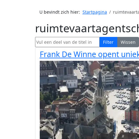
U bevindt zich hier:
Startpagina
ruimtevaart
ruimtevaartagentsc
Vul een deel van de titel in
Filter
Wissen
Frank De Winne opent uniek