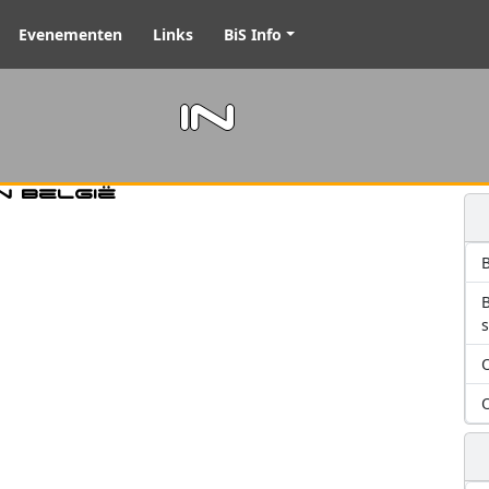
Evenementen
Links
BiS Info
m in
n België
B
O
O