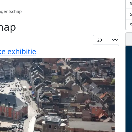
S
agentschap
hap
Toon #
e exhibitie