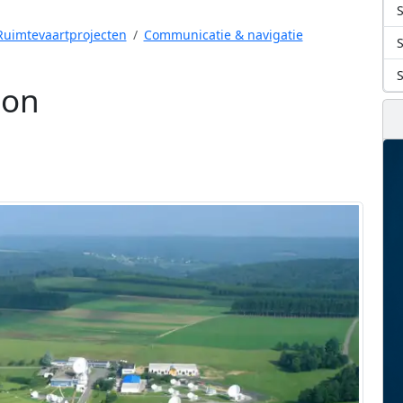
S
Ruimtevaartprojecten
Communicatie & navigatie
ion