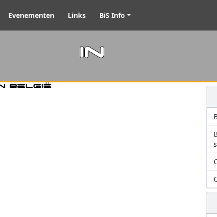
Evenementen
Links
BiS Info
m in
n België
B
O
O