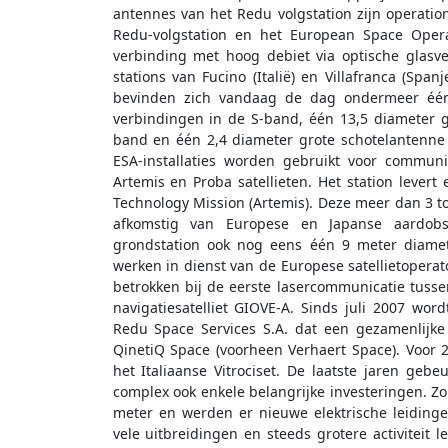
antennes van het Redu volgstation zijn operati
Redu-volgstation en het European Space Opera
verbinding met hoog debiet via optische glasv
stations van Fucino (Italië) en Villafranca (Spa
bevinden zich vandaag de dag ondermeer één 
verbindingen in de S-band, één 13,5 diameter g
band en één 2,4 diameter grote schotelantenne 
ESA-installaties worden gebruikt voor commun
Artemis en Proba satellieten. Het station levert
Technology Mission (Artemis). Deze meer dan 3 t
afkomstig van Europese en Japanse aardobse
grondstation ook nog eens één 9 meter diamet
werken in dienst van de Europese satellietoperat
betrokken bij de eerste lasercommunicatie tusse
navigatiesatelliet GIOVE-A. Sinds juli 2007 wo
Redu Space Services S.A. dat een gezamenlijk
QinetiQ Space (voorheen Verhaert Space). Voor 
het Italiaanse Vitrociset. De laatste jaren geb
complex ook enkele belangrijke investeringen. Zo
meter en werden er nieuwe elektrische leidinge
vele uitbreidingen en steeds grotere activiteit l