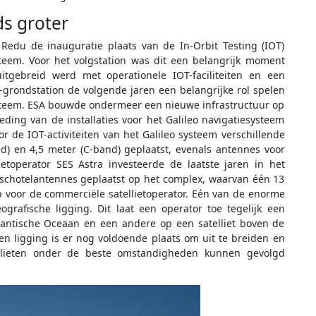
ds groter
Redu de inauguratie plaats van de In-Orbit Testing (IOT)
ysteem. Voor het volgstation was dit een belangrijk moment
itgebreid werd met operationele IOT-faciliteiten en een
u-grondstation de volgende jaren een belangrijke rol spelen
systeem. ESA bouwde ondermeer een nieuwe infrastructuur op
oeding van de installaties voor het Galileo navigatiesysteem
 de IOT-activiteiten van het Galileo systeem verschillende
) en 4,5 meter (C-band) geplaatst, evenals antennes voor
toperator SES Astra investeerde de laatste jaren in het
e schotelantennes geplaatst op het complex, waarvan één 13
p voor de commerciële satellietoperator. Eén van de enorme
grafische ligging. Dit laat een operator toe tegelijk een
tlantische Oceaan en een andere op een satelliet boven de
en ligging is er nog voldoende plaats om uit te breiden en
ellieten onder de beste omstandigheden kunnen gevolgd