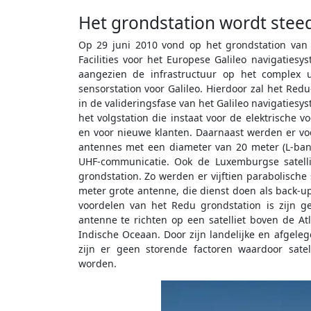
Het grondstation wordt stee
Op 29 juni 2010 vond op het grondstation van 
Facilities voor het Europese Galileo navigaties
aangezien de infrastructuur op het complex u
sensorstation voor Galileo. Hierdoor zal het Red
in de valideringsfase van het Galileo navigatie
het volgstation die instaat voor de elektrische v
en voor nieuwe klanten. Daarnaast werden er voor
antennes met een diameter van 20 meter (L-band
UHF-communicatie. Ook de Luxemburgse satellie
grondstation. Zo werden er vijftien parabolisch
meter grote antenne, die dienst doen als back-u
voordelen van het Redu grondstation is zijn geo
antenne te richten op een satelliet boven de A
Indische Oceaan. Door zijn landelijke en afgeleg
zijn er geen storende factoren waardoor sat
worden.