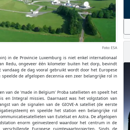
Foto: ESA
n) in de Provincie Luxemburg is niet enkel internationaal
an Redu, ongeveer één kilometer buiten het dorp, bevindt
dat vandaag de dag vooral gebruikt wordt door het Europese
 speelde de afgelopen decennia een zeer belangrijke rol in
n van de 'made in Belgium' Proba satellieten en speelt het
is en Integral missies. Daarnaast was het volgstation van
angst van de signalen van de GIOVE-A satelliet (de eerste
vigatiesysteem) en speelde het station een belangrijke rol
communicatiesatellieten van Eutelsat en Astra. De afgelopen
ondstation enorm geïnvesteerd waardoor het centrum in de
verschillende Europese ruimtevaartprojecten. Sinds de