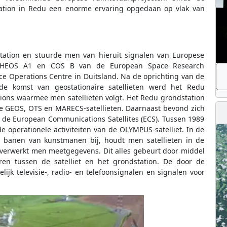
station in Redu een enorme ervaring opgedaan op vlak van
station en stuurde men van hieruit signalen van Europese
1B, HEOS A1 en COS B van de European Space Research
e Operations Centre in Duitsland. Na de oprichting van de
de komst van geostationaire satellieten werd het Redu
ions waarmee men satellieten volgt. Het Redu grondstation
de GEOS, OTS en MARECS-satellieten. Daarnaast bevond zich
 de European Communications Satellites (ECS). Tussen 1989
e operationele activiteiten van de OLYMPUS-satelliet. In de
n banen van kunstmanen bij, houdt men satellieten in de
n verwerkt men meetgegevens. Dit alles gebeurt door middel
ren tussen de satelliet en het grondstation. De door de
lijk televisie-, radio- en telefoonsignalen en signalen voor