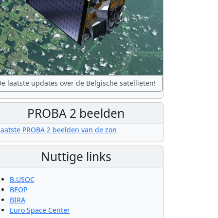
e laatste updates over de Belgische satellieten!
PROBA 2 beelden
Nuttige links
B.USOC
BEOP
BIRA
Euro Space Center