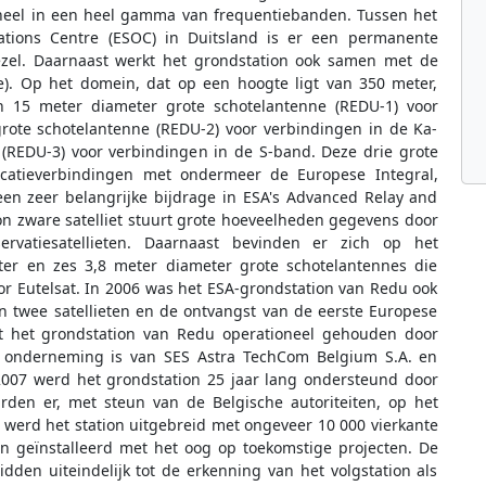
oneel in een heel gamma van frequentiebanden. Tussen het
tions Centre (ESOC) in Duitsland is er een permanente
ezel. Daarnaast werkt het grondstation ook samen met de
nje). Op het domein, dat op een hoogte ligt van 350 meter,
15 meter diameter grote schotelantenne (REDU-1) voor
rote schotelantenne (REDU-2) voor verbindingen in de Ka-
(REDU-3) voor verbindingen in de S-band. Deze drie grote
icatieverbindingen met ondermeer de Europese Integral,
 een zeer belangrijke bijdrage in ESA's Advanced Relay and
on zware satelliet stuurt grote hoeveelheden gegevens door
rvatiesatellieten. Daarnaast bevinden er zich op het
er en zes 3,8 meter diameter grote schotelantennes die
or Eutelsat. In 2006 was het ESA-grondstation van Redu ook
n twee satellieten en de ontvangst van de eerste Europese
rdt het grondstation van Redu operationeel gehouden door
e onderneming is van SES Astra TechCom Belgium S.A. en
2007 werd het grondstation 25 jaar lang ondersteund door
eurden er, met steun van de Belgische autoriteiten, op het
 werd het station uitgebreid met ongeveer 10 000 vierkante
n geïnstalleerd met het oog op toekomstige projecten. De
eidden uiteindelijk tot de erkenning van het volgstation als