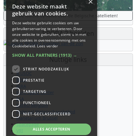
×
Deze website maakt
gebruik van cookies.
De laatste updates over de Belgische satellieten!
Deze website gebruikt cookies om uw
gebruikerservaring te verbeteren. Door
PROBA 2 beelden
onze website te gebruiken, stemt u in met
alle cookies in overeenstemming met ons
Cookiebeleid.
Lees verder
SHOW ALL PARTNERS
(1913) →
Nuttige links
STRIKT NOODZAKELIJK
B.USOC
BEOP
PRESTATIE
BIRA
TARGETING
Euro Space Center
ESA
FUNCTIONEEL
ESERO Belgium
Federaal Wetenschapsbeleid
NIET-GECLASSIFICEERD
Planetarium Brussel
Spacepage
ALLES ACCEPTEREN
VRI