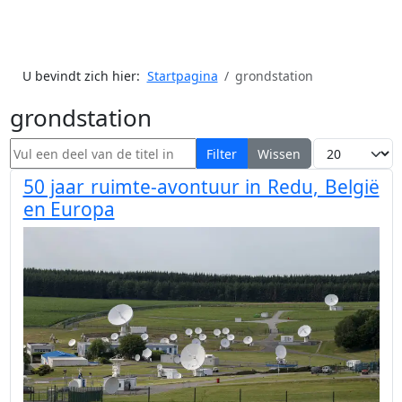
U bevindt zich hier:
Startpagina
grondstation
grondstation
Vul een deel van de titel in
Toon #
Filter
Wissen
50 jaar ruimte-avontuur in Redu, België
en Europa