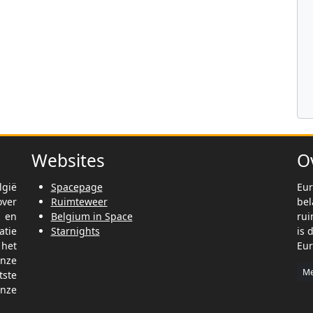
Websites
O
lgië
Spacepage
Eur
ver
Ruimteweer
be
t en
Belgium in Space
rui
tie
Starnights
is 
het
Eur
nze
Me
tste
nze