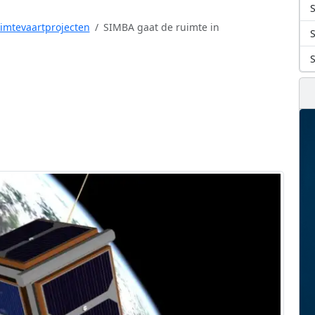
S
uimtevaartprojecten
SIMBA gaat de ruimte in