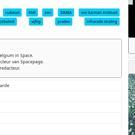
cubesat
KMI
zon
SIMBA
von karman instituut
psbeleid
vijftig
prodex
infrarode straling
elgium in Space.
cteur van Spacepage.
redacteur.
aarde