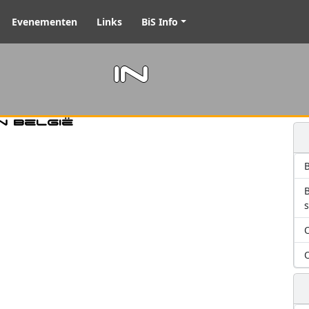
Evenementen
Links
BiS Info
m in
n België
B
O
O