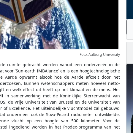
Foto: Aalborg University
n de ruimte gebracht worden vanuit een onderzeeër in de
t voor 'Sun-earth IMBAlance' en is een hoogtechnologische
e Aarde opwarmt alsook hoe de Aarde afkoelt door het
 onderzoeken, kunnen wetenschappers meten hoeveel netto-
ft en welk effect dit heeft op het klimaat en de mens. Het
I in samenwerking met de Koninklijke Sterrenwacht van
, de Vrije Universiteit van Brussel en de Universiteit van
er of Excellence. Het uiteindelijke vluchtmodel zal gebouwd
at ondermeer ook de Sova-Picard radiometer ontwikkelde.
ende vlucht op een hoogte van 500 kilometer. Voor de
orstel ingediend worden in het Prodex-programma van het