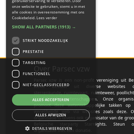
gebruikerservaring te verbeteren. Door
onze website te gebruiken, stemt u in met
alle cookies in overeenstemming met ons
Cookiebeleid.
Lees verder
SHOW ALL PARTNERS
(1913) →
STRIKT NOODZAKELIJK
PRESTATIE
TARGETING
Over Parsec vzw
FUNCTIONEEL
Parsec vzw is een non-profit vereniging uit Be
NIET-GECLASSIFICEERD
welke bestaat uit diverse websites o
sterrenkunde, ruimtevaart, ruimteweer, poollich
gerelateerde wetenschappen. Onze organisa
ALLES ACCEPTEREN
promoot deze wetenschappelijke takken op 
wereldwijde web via websites zoals deze. O
ALLES AFWIJZEN
organisatie is tevens ook organisator van de groo
Belgische starparty Starnights. Steun o
DETAILS WEERGEVEN
organisatie met een donatie.