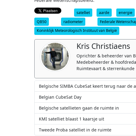
Federale Wetenschapsbeleid.
satelliet
aarde
energie
QB50
radiometer
Federale Wetenscha
Koninklijk Meteorologisch Instituut van België
Kris Christiaens
Oprichter & beheerder van B
Medebeheerder & hoofdreda
Ruimtevaart & sterrenkunde 
Belgische SIMBA CubeSat keert terug naar de 
Belgian CubeSat Day
Belgische satellieten gaan de ruimte in
KMI satelliet blaast 1 kaarsje uit
Tweede Proba satelliet in de ruimte