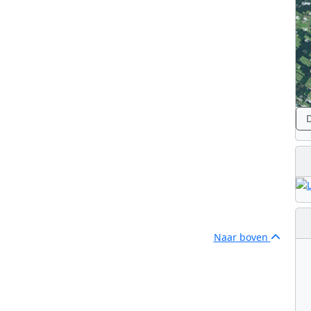
in space!
D
Naar boven