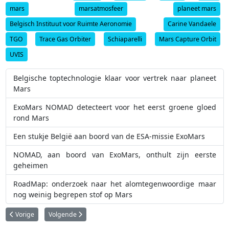
mars
marsatmosfeer
planeet mars
Belgisch Instituut voor Ruimte Aeronomie
Carine Vandaele
TGO
Trace Gas Orbiter
Schiaparelli
Mars Capture Orbit
UVIS
Belgische toptechnologie klaar voor vertrek naar planeet
Mars
ExoMars NOMAD detecteert voor het eerst groene gloed
rond Mars
Een stukje België aan boord van de ESA-missie ExoMars
NOMAD, aan boord van ExoMars, onthult zijn eerste
geheimen
RoadMap: onderzoek naar het alomtegenwoordige maar
nog weinig begrepen stof op Mars
Vorig artikel: Eerste Belgische ruimtemissie om de aardatmosfeer te bestu
Volgende artikel: Een stukje België aan boord van de ESA-mi
Vorige
Volgende