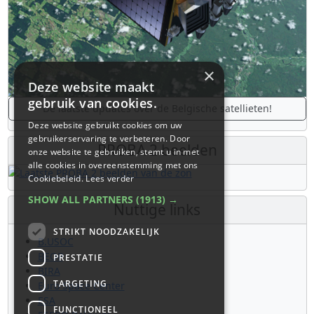
×
Deze website maakt
gebruik van cookies.
De laatste updates over de Belgische satellieten!
Deze website gebruikt cookies om uw
gebruikerservaring te verbeteren. Door
PROBA 2 beelden
onze website te gebruiken, stemt u in met
alle cookies in overeenstemming met ons
Cookiebeleid.
Lees verder
SHOW ALL PARTNERS
(1913) →
Nuttige links
STRIKT NOODZAKELIJK
B.USOC
BEOP
PRESTATIE
BIRA
TARGETING
Euro Space Center
ESA
FUNCTIONEEL