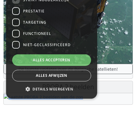
PRESTATIE
TARGETING
FUNCTIONEEL
NIET-GECLASSIFICEERD
ALLES ACCEPTEREN
De laatste updates over de Belgische satellieten!
ALLES AFWIJZEN
PROBA 2 beelden
DETAILS WEERGEVEN
Nuttige links
Strikt noodzakelijk
Prestatie
Targeting
Functioneel
B.USOC
Niet-geclassificeerd
BEOP