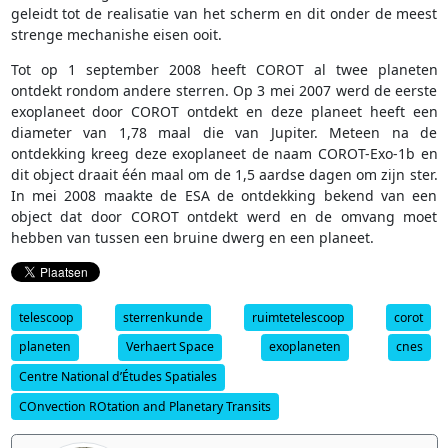
geleidt tot de realisatie van het scherm en dit onder de meest
strenge mechanishe eisen ooit.
Tot op 1 september 2008 heeft COROT al twee planeten
ontdekt rondom andere sterren. Op 3 mei 2007 werd de eerste
exoplaneet door COROT ontdekt en deze planeet heeft een
diameter van 1,78 maal die van Jupiter. Meteen na de
ontdekking kreeg deze exoplaneet de naam COROT-Exo-1b en
dit object draait één maal om de 1,5 aardse dagen om zijn ster.
In mei 2008 maakte de ESA de ontdekking bekend van een
object dat door COROT ontdekt werd en de omvang moet
hebben van tussen een bruine dwerg en een planeet.
telescoop
sterrenkunde
ruimtetelescoop
corot
planeten
Verhaert Space
exoplaneten
cnes
Centre National d’Études Spatiales
COnvection ROtation and Planetary Transits