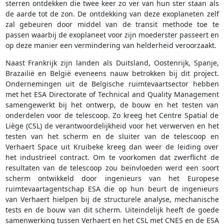
sterren ontdekken die twee keer zo ver van hun ster staan als
de aarde tot de zon. De ontdekking van deze exoplaneten zelf
zal gebeuren door middel van de transit methode toe te
passen waarbij de exoplaneet voor zijn moederster passeert en
op deze manier een vermindering van helderheid veroorzaakt.
Naast Frankrijk zijn landen als Duitsland, Oostenrijk, Spanje,
Brazailië en België eveneens nauw betrokken bij dit project.
Ondernemingen uit de Belgische ruimtevaartsector hebben
met het ESA Directorate of Technical and Quality Management
samengewerkt bij het ontwerp, de bouw en het testen van
onderdelen voor de telescoop. Zo kreeg het Centre Spatial de
Liège (CSL) de verantwoordelijkheid voor het verwerven en het
testen van het scherm en de sluiter van de telescoop en
Verhaert Space uit Kruibeke kreeg dan weer de leiding over
het industrieel contract. Om te voorkomen dat zwerflicht de
resultaten van de telescoop zou beïnvloeden werd een soort
scherm ontwikkeld door ingenieurs van het Europese
ruimtevaartagentschap ESA die op hun beurt de ingenieurs
van Verhaert hielpen bij de structurele analyse, mechanische
tests en de bouw van dit scherm. Uiteindelijk heeft de goede
samenwerking tussen Verhaert en het CSL met CNES en de ESA