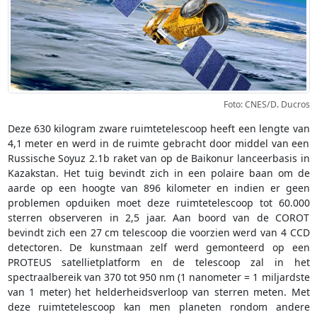
Foto: CNES/D. Ducros
Deze 630 kilogram zware ruimtetelescoop heeft een lengte van
4,1 meter en werd in de ruimte gebracht door middel van een
Russische Soyuz 2.1b raket van op de Baikonur lanceerbasis in
Kazakstan. Het tuig bevindt zich in een polaire baan om de
aarde op een hoogte van 896 kilometer en indien er geen
problemen opduiken moet deze ruimtetelescoop tot 60.000
sterren observeren in 2,5 jaar. Aan boord van de COROT
bevindt zich een 27 cm telescoop die voorzien werd van 4 CCD
detectoren. De kunstmaan zelf werd gemonteerd op een
PROTEUS satellietplatform en de telescoop zal in het
spectraalbereik van 370 tot 950 nm (1 nanometer = 1 miljardste
van 1 meter) het helderheidsverloop van sterren meten. Met
deze ruimtetelescoop kan men planeten rondom andere