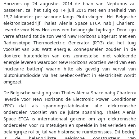
Horizons op 24 augustus 2014 de baan van Neptunus zal
passeren, zal het tuig op 14 juli 2015 met een snelheid van
13,7 kilometer per seconde langs Pluto vliegen. Het Belgische
elektronicabedrijf Thales Alenia Space ETCA nabij Charleroi
leverde voor New Horizons een belangrijke bijdrage. Door zijn
verre afstand tot de zon werd New Horizons uitgerust met een
Radioisotope Thermoelectric Generator (RTG) dat het tuig
voorziet van 200 Watt energie. Zonnepanelen zouden in de
donkere buitendelen van ons zonnestelsel niet voldoende
energie leveren waardoor New Horizons voorzien werd van een
'nucleaire batterij' waarin hitte als gevolg van verval van
plutoniumdioxide via het Seebeck-effect in elektriciteit wordt
omgezet.
De Belgische vestiging van Thales Alenia Space nabij Charleroi
leverde voor New Horizons de Electronic Power Conditioner
(EPC) dat als spanningsstabilisator alle elektronische
onderdelen voorziet van de juiste spanning. Thales Alenia
Space ETCA is internationaal gekend om zijn elektronische
onderdelen voor ruimtetuigen en speelde in het verleden een
belangrijke rol bij tal van historische ruimtemissies. Dit bedrijf
is de belangrijkste Belgische constructeur van