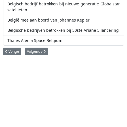
Belgisch bedrijf betrokken bij nieuwe generatie Globalstar
satellieten
België mee aan boord van Johannes Kepler
Belgische bedrijven betrokken bij 50ste Ariane 5 lancering
Thales Alenia Space Belgium
Vorig artikel: Belgische onderneming betrokken bij Sentinel satellieten
Volgende artikel: Thales Alenia Space ETCA ondertekent groot
Vorige
Volgende