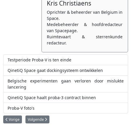
Kris Christiaens
Oprichter & beheerder van Belgium in
Space.
Medebeheerder & hoofdredacteur
van Spacepage.
Ruimtevaart & sterrenkunde
redacteur.
Testperiode Proba-V is ten einde
QinetiQ Space gaat dockingsysteem ontwikkelen
Belgische experimenten gaan verloren door mislukte
lancering
QinetiQ Space haalt proba-3 contract binnen
Proba-V foto's
Vorig artikel: QinetiQ Space gaat dockingsysteem ontwikkelen
Volgende artikel: Op zoek naar een job in de ruimtevaart?
Vorige
Volgende