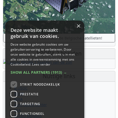
×
Deze website maakt
gebruik van cookies.
De laatste updates over de Belgische satellieten!
Deze website gebruikt cookies om uw
gebruikerservaring te verbeteren. Door
PROBA 2 beelden
onze website te gebruiken, stemt u in met
alle cookies in overeenstemming met ons
Cookiebeleid.
Lees verder
SHOW ALL PARTNERS
(1913) →
Nuttige links
STRIKT NOODZAKELIJK
B.USOC
BEOP
PRESTATIE
BIRA
TARGETING
Euro Space Center
ESA
FUNCTIONEEL
ESERO Belgium