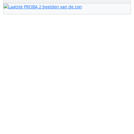
Nuttige links
B.USOC
BEOP
BIRA
Euro Space Center
ESA
ESERO Belgium
Federaal Wetenschapsbeleid
Planetarium Brussel
Spacepage
VRI
Wallonie Espace
Copyright © 2003-2026 Belgium in Space © Alle rechten
voorbehouden - Onderdeel van Parsec vzw -
Disclaimer