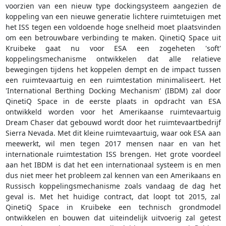
voorzien van een nieuw type dockingsysteem aangezien de
koppeling van een nieuwe generatie lichtere ruimtetuigen met
het ISS tegen een voldoende hoge snelheid moet plaatsvinden
om een betrouwbare verbinding te maken. QinetiQ Space uit
Kruibeke gaat nu voor ESA een zogeheten 'soft'
koppelingsmechanisme ontwikkelen dat alle relatieve
bewegingen tijdens het koppelen dempt en de impact tussen
een ruimtevaartuig en een ruimtestation minimaliseert. Het
'International Berthing Docking Mechanism' (IBDM) zal door
QinetiQ Space in de eerste plaats in opdracht van ESA
ontwikkeld worden voor het Amerikaanse ruimtevaartuig
Dream Chaser dat gebouwd wordt door het ruimtevaartbedrijf
Sierra Nevada. Met dit kleine ruimtevaartuig, waar ook ESA aan
meewerkt, wil men tegen 2017 mensen naar en van het
internationale ruimtestation ISS brengen. Het grote voordeel
aan het IBDM is dat het een internationaal systeem is en men
dus niet meer het probleem zal kennen van een Amerikaans en
Russisch koppelingsmechanisme zoals vandaag de dag het
geval is. Met het huidige contract, dat loopt tot 2015, zal
QinetiQ Space in Kruibeke een technisch grondmodel
ontwikkelen en bouwen dat uiteindelijk uitvoerig zal getest