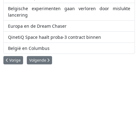
Belgische experimenten gaan verloren door mislukte
lancering
Europa en de Dream Chaser
QinetiQ Space haalt proba-3 contract binnen
België en Columbus
Vorig artikel: Belgische experimenten gaan verloren door mislukte lanceri
Volgende artikel: QinetiQ Space gaat voor ESA water zuivere
Vorige
Volgende