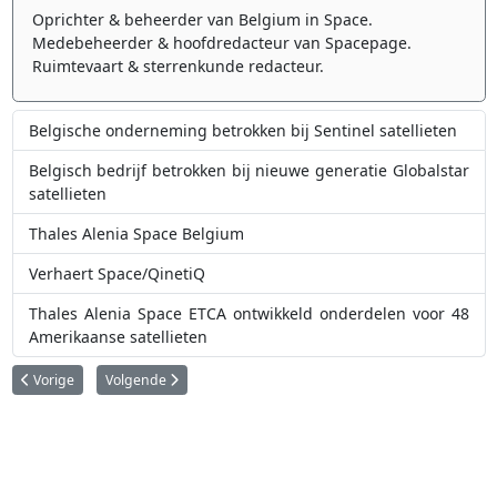
Oprichter & beheerder van Belgium in Space.
Medebeheerder & hoofdredacteur van Spacepage.
Ruimtevaart & sterrenkunde redacteur.
Belgische onderneming betrokken bij Sentinel satellieten
Belgisch bedrijf betrokken bij nieuwe generatie Globalstar
satellieten
Thales Alenia Space Belgium
Verhaert Space/QinetiQ
Thales Alenia Space ETCA ontwikkeld onderdelen voor 48
Amerikaanse satellieten
Vorig artikel: Spacebel sluit historisch contract af
Volgende artikel: Belgisch bedrijf ontwikkelt helm waarmee 
Vorige
Volgende