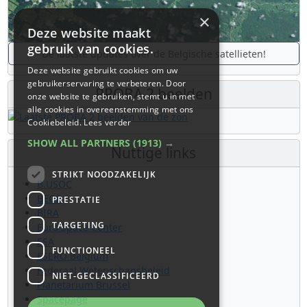
×
Deze website maakt
gebruik van cookies.
De laatste updates over de Belgische satellieten!
Deze website gebruikt cookies om uw
gebruikerservaring te verbeteren. Door
PROBA 2 beelden
onze website te gebruiken, stemt u in met
alle cookies in overeenstemming met ons
Cookiebeleid.
Lees verder
SHOW ALL PARTNERS
(1913) →
Nuttige links
STRIKT NOODZAKELIJK
B.USOC
BEOP
PRESTATIE
BIRA
TARGETING
Euro Space Center
ESA
FUNCTIONEEL
ESERO Belgium
Federaal Wetenschapsbeleid
NIET-GECLASSIFICEERD
Planetarium Brussel
Spacepage