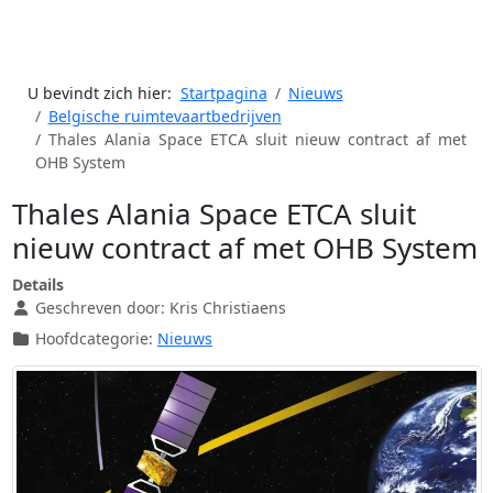
U bevindt zich hier:
Startpagina
Nieuws
Belgische ruimtevaartbedrijven
Thales Alania Space ETCA sluit nieuw contract af met
OHB System
Thales Alania Space ETCA sluit
nieuw contract af met OHB System
Details
Geschreven door:
Kris Christiaens
Hoofdcategorie:
Nieuws