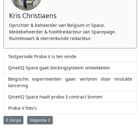
Kris Christiaens
Oprichter & beheerder van Belgium in Space.
Medebeheerder & hoofdredacteur van Spacepage.
Ruimtevaart & sterrenkunde redacteur.
Testperiode Proba-V is ten einde
QinetiQ Space gaat dockingsysteem ontwikkelen
Belgische experimenten gaan verloren door mislukte
lancering
QinetiQ Space haalt proba-3 contract binnen
Proba-V foto's
Vorig artikel: QinetiQ Space gaat dockingsysteem ontwikkelen
Volgende artikel: Op zoek naar een job in de ruimtevaart?
Vorige
Volgende