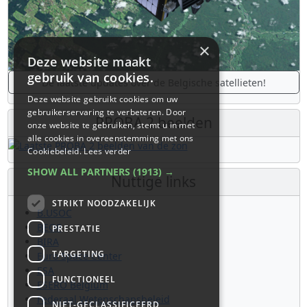
×
Deze website maakt
gebruik van cookies.
De laatste updates over de Belgische satellieten!
Deze website gebruikt cookies om uw
gebruikerservaring te verbeteren. Door
PROBA 2 beelden
onze website te gebruiken, stemt u in met
alle cookies in overeenstemming met ons
Cookiebeleid.
Lees verder
SHOW ALL PARTNERS
(1913) →
Nuttige links
STRIKT NOODZAKELIJK
B.USOC
BEOP
PRESTATIE
BIRA
TARGETING
Euro Space Center
ESA
FUNCTIONEEL
ESERO Belgium
Federaal Wetenschapsbeleid
NIET-GECLASSIFICEERD