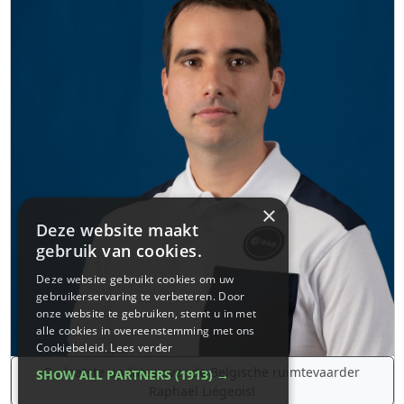
×
Deze website maakt
gebruik van cookies.
Deze website gebruikt cookies om uw
gebruikerservaring te verbeteren. Door
onze website te gebruiken, stemt u in met
alle cookies in overeenstemming met ons
Cookiebeleid.
Lees verder
De laatste updates over de Belgische ruimtevaarder
SHOW ALL PARTNERS
(1913) →
Raphaël Liégeois!