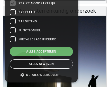
STRIKT NOODZAKELIJK
Belgisch sterrenkundig onderzoek
PRESTATIE
TARGETING
FUNCTIONEEL
NIET-GECLASSIFICEERD
ALLES ACCEPTEREN
ALLES AFWIJZEN
DETAILS WEERGEVEN
Strikt noodzakelijk
Prestatie
Targeting
Functioneel
Niet-geclassificeerd