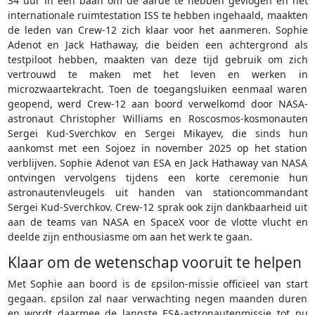
34 uur in een baan om de aarde te hebben gevlogen en het
internationale ruimtestation ISS te hebben ingehaald, maakten
de leden van Crew-12 zich klaar voor het aanmeren. Sophie
Adenot en Jack Hathaway, die beiden een achtergrond als
testpiloot hebben, maakten van deze tijd gebruik om zich
vertrouwd te maken met het leven en werken in
microzwaartekracht. Toen de toegangsluiken eenmaal waren
geopend, werd Crew-12 aan boord verwelkomd door NASA-
astronaut Christopher Williams en Roscosmos-kosmonauten
Sergei Kud-Sverchkov en Sergei Mikayev, die sinds hun
aankomst met een Sojoez in november 2025 op het station
verblijven. Sophie Adenot van ESA en Jack Hathaway van NASA
ontvingen vervolgens tijdens een korte ceremonie hun
astronautenvleugels uit handen van stationcommandant
Sergei Kud-Sverchkov. Crew-12 sprak ook zijn dankbaarheid uit
aan de teams van NASA en SpaceX voor de vlotte vlucht en
deelde zijn enthousiasme om aan het werk te gaan.
Klaar om de wetenschap vooruit te helpen
Met Sophie aan boord is de εpsilon-missie officieel van start
gegaan. εpsilon zal naar verwachting negen maanden duren
en wordt daarmee de langste ESA-astronautenmissie tot nu