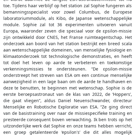
toe. Tijdens haar verblijf op het station zal Sophie fungeren als
bemanningsspecialist voor zowel Columbus, de Europese
laboratoriummodule, als Kibo, de Japanse wetenschappelijke
module. Sophie zal tot 36 experimenten uitvoeren vanuit
Europa, waaronder zeven die speciaal voor de εpsilon-missie
zijn ontwikkeld door CNES, het Franse ruimteagentschap. Het
onderzoek aan boord van het station bestrijkt een breed scala
aan wetenschappelijke domeinen, van menselijke fysiologie en
klimaatonderzoek tot technologische demonstraties, en heeft
tot doel het leven op aarde te verbeteren en toekomstige
verkenningsmissies te ondersteunen. “De εpsilon-missie
onderstreept het streven van ESA om een continue menselijke
aanwezigheid in een lage baan om de aarde te handhaven en
deze te benutten, te beginnen met wetenschap. Sophie is de
eerste beroepsastronaut van de klas van 2022, de ‘Hoppers’,
die gaat vliegen”, aldus Daniel Neuenschwander, directeur
Menselijke en Robotische Exploratie van ESA. “Ze ging direct
van de basistraining over naar de missiespecifieke training en
presteerde consequent boven verwachting. Ik ben trots op het
uitzonderlijke werk dat Sophie en onze teams hebben verricht,
een groep getalenteerde ‘epsilon's’ die dit alles mogelijk