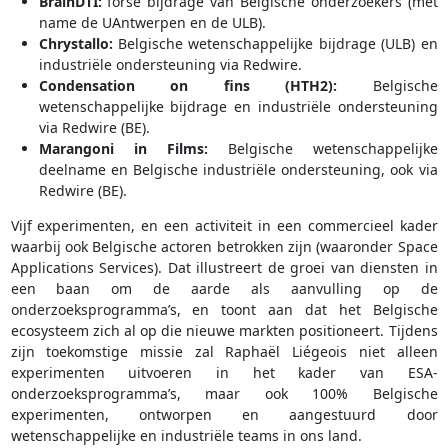
BrainDTI:
forse bijdrage van Belgische onderzoekers (met
name de UAntwerpen en de ULB).
Chrystallo:
Belgische wetenschappelijke bijdrage (ULB) en
industriële ondersteuning via Redwire.
Condensation on fins (HTH2):
Belgische
wetenschappelijke bijdrage en industriële ondersteuning
via Redwire (BE).
Marangoni in Films:
Belgische wetenschappelijke
deelname en Belgische industriële ondersteuning, ook via
Redwire (BE).
Vijf experimenten, en een activiteit in een commercieel kader
waarbij ook Belgische actoren betrokken zijn (waaronder Space
Applications Services). Dat illustreert de groei van diensten in
een baan om de aarde als aanvulling op de
onderzoeksprogramma’s, en toont aan dat het Belgische
ecosysteem zich al op die nieuwe markten positioneert. Tijdens
zijn toekomstige missie zal Raphaël Liégeois niet alleen
experimenten uitvoeren in het kader van ESA-
onderzoeksprogramma’s, maar ook 100% Belgische
experimenten, ontworpen en aangestuurd door
wetenschappelijke en industriële teams in ons land.