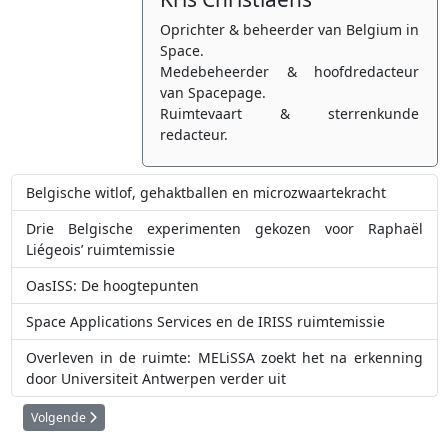
Oprichter & beheerder van Belgium in
Space.
Medebeheerder & hoofdredacteur
van Spacepage.
Ruimtevaart & sterrenkunde
redacteur.
Belgische witlof, gehaktballen en microzwaartekracht
Drie Belgische experimenten gekozen voor Raphaël
Liégeois’ ruimtemissie
OasISS: De hoogtepunten
Space Applications Services en de IRISS ruimtemissie
Overleven in de ruimte: MELiSSA zoekt het na erkenning
door Universiteit Antwerpen verder uit
Volgende artikel: Een ongewone stofstorm op Mars onthult hoe de Rode P
Volgende