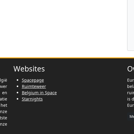
Websites
O
lgië
Spacepage
Eur
ver
Ruimteweer
be
t en
Belgium in Space
rui
tie
Starnights
is 
het
Eur
nze
Me
tste
nze