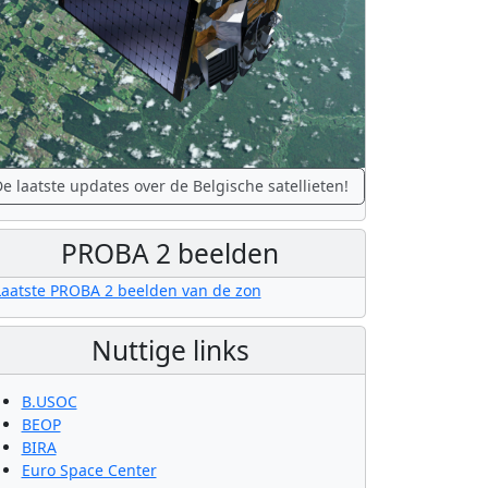
e laatste updates over de Belgische satellieten!
PROBA 2 beelden
Nuttige links
B.USOC
BEOP
BIRA
Euro Space Center