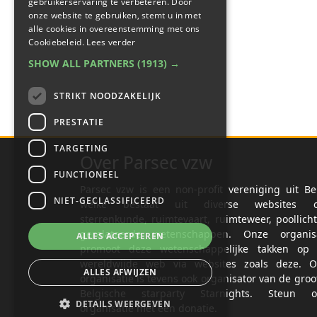
gebruikerservaring te verbeteren. Door
onze website te gebruiken, stemt u in met
alle cookies in overeenstemming met ons
Cookiebeleid.
Lees verder
SHOW ALL PARTNERS
(1913) →
STRIKT NOODZAKELIJK
PRESTATIE
TARGETING
Over Parsec vzw
FUNCTIONEEL
Parsec vzw is een non-profit vereniging uit Be
NIET-GECLASSIFICEERD
welke bestaat uit diverse websites o
sterrenkunde, ruimtevaart, ruimteweer, poollich
gerelateerde wetenschappen. Onze organisa
ALLES ACCEPTEREN
promoot deze wetenschappelijke takken op 
wereldwijde web via websites zoals deze. O
ALLES AFWIJZEN
organisatie is tevens ook organisator van de groo
Belgische starparty Starnights. Steun o
DETAILS WEERGEVEN
organisatie met een donatie.