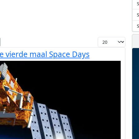
S
Toon #
de vierde maal Space Days