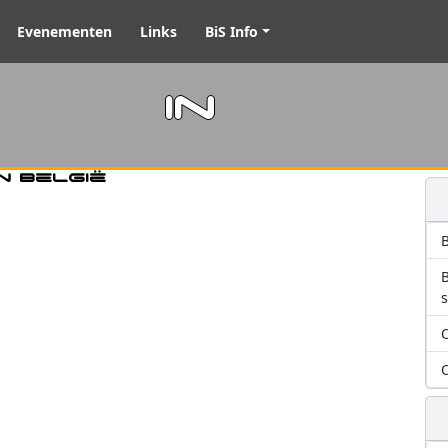
Evenementen
Links
BiS Info
m in
n België
B
O
O