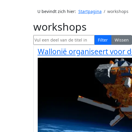
U bevindt zich hier:
Startpagina
workshops
workshops
Vul een deel van de titel in
Filter
Wissen
Wallonië organiseert voor 