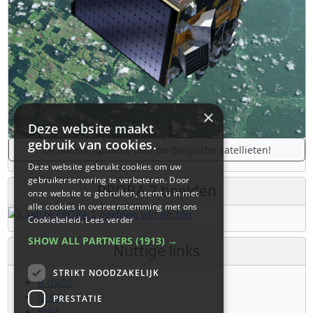
×
Deze website maakt
gebruik van cookies.
De laatste updates over de Belgische satellieten!
Deze website gebruikt cookies om uw
gebruikerservaring te verbeteren. Door
PROBA 2 beelden
onze website te gebruiken, stemt u in met
alle cookies in overeenstemming met ons
Cookiebeleid.
Lees verder
SHOW ALL PARTNERS
(1913) →
Nuttige links
STRIKT NOODZAKELIJK
B.USOC
BEOP
PRESTATIE
BIRA