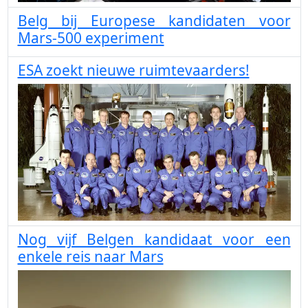
Belg bij Europese kandidaten voor
Mars-500 experiment
ESA zoekt nieuwe ruimtevaarders!
Nog vijf Belgen kandidaat voor een
enkele reis naar Mars