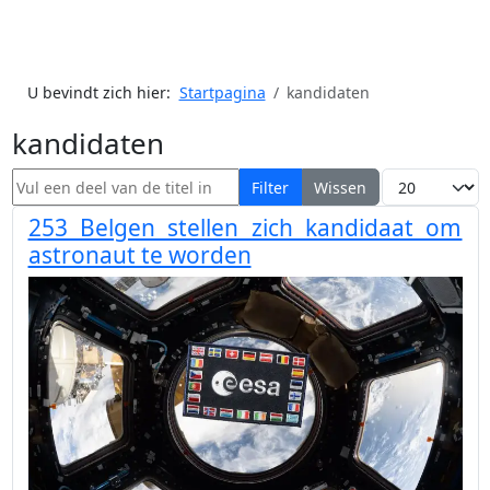
U bevindt zich hier:
Startpagina
kandidaten
kandidaten
Vul een deel van de titel in
Toon #
Filter
Wissen
253 Belgen stellen zich kandidaat om
astronaut te worden