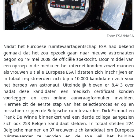
Foto: ESA/NASA
Nadat het Europese ruimtevaartagentschap ESA had bekend
gemaakt dat het zou opzoek gaan naar nieuwe astronauten
begon op 19 mei 2008 de officiële zoektocht. Door middel van
een oproep in de media en het internet konden zowel mannen
als vrouwen uit alle Europese ESA lidstaten zich inschrijven en
in totaal registreerden zich bijna 10.000 kandidaten zich voor
het beroep van astronaut. Uiteindelijk bleven er 8.413 over
nadat deze kandidaten een medisch certificaat konden
voorleggen en een online aanvraagformulier invulden.
Hiermee zit de eerste stap van het selectieproces er op en
misschien krijgen de Belgische ruimtevaarders Dirk Frimout en
Frank De Winne binnenkort wel een derde collega aangezien
zich ook 253 Belgen kandidaat stelden. In totaal stelden 224
Belgische mannen en 37 vrouwen zich kandidaat om Europees
ruimtevaarder te worden en de ESA wil het huidige