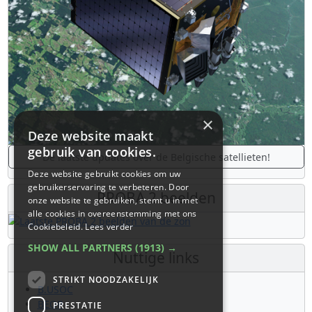
×
Deze website maakt
gebruik van cookies.
De laatste updates over de Belgische satellieten!
Deze website gebruikt cookies om uw
gebruikerservaring te verbeteren. Door
PROBA 2 beelden
onze website te gebruiken, stemt u in met
alle cookies in overeenstemming met ons
Cookiebeleid.
Lees verder
SHOW ALL PARTNERS
(1913) →
Nuttige links
STRIKT NOODZAKELIJK
B.USOC
BEOP
PRESTATIE