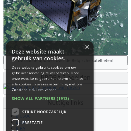
×
Deze website maakt
gebruik van cookies.
De laatste updates over de Belgische satellieten!
Deze website gebruikt cookies om uw
gebruikerservaring te verbeteren. Door
PROBA 2 beelden
onze website te gebruiken, stemt u in met
alle cookies in overeenstemming met ons
Cookiebeleid.
Lees verder
SHOW ALL PARTNERS
(1913) →
Nuttige links
STRIKT NOODZAKELIJK
B.USOC
BEOP
PRESTATIE
BIRA