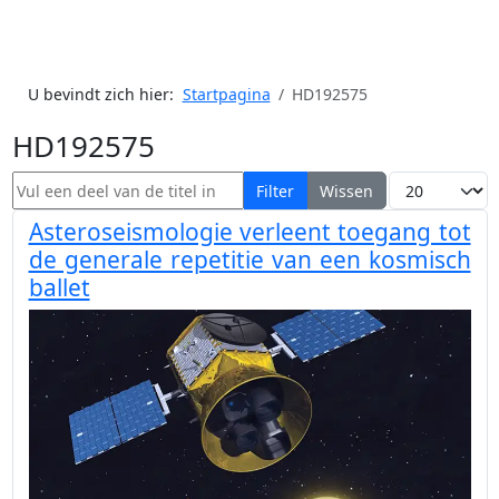
U bevindt zich hier:
Startpagina
HD192575
HD192575
Vul een deel van de titel in
Toon #
Filter
Wissen
Asteroseismologie verleent toegang tot
de generale repetitie van een kosmisch
ballet