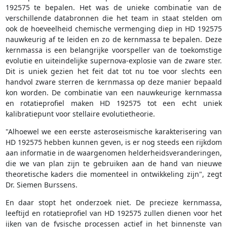
192575 te bepalen. Het was de unieke combinatie van de
verschillende databronnen die het team in staat stelden om
ook de hoeveelheid chemische vermenging diep in HD 192575
nauwkeurig af te leiden en zo de kernmassa te bepalen. Deze
kernmassa is een belangrijke voorspeller van de toekomstige
evolutie en uiteindelijke supernova-explosie van de zware ster.
Dit is uniek gezien het feit dat tot nu toe voor slechts een
handvol zware sterren de kernmassa op deze manier bepaald
kon worden. De combinatie van een nauwkeurige kernmassa
en rotatieprofiel maken HD 192575 tot een echt uniek
kalibratiepunt voor stellaire evolutietheorie.
"Alhoewel we een eerste asteroseismische karakterisering van
HD 192575 hebben kunnen geven, is er nog steeds een rijkdom
aan informatie in de waargenomen helderheidsveranderingen,
die we van plan zijn te gebruiken aan de hand van nieuwe
theoretische kaders die momenteel in ontwikkeling zijn", zegt
Dr. Siemen Burssens.
En daar stopt het onderzoek niet. De precieze kernmassa,
leeftijd en rotatieprofiel van HD 192575 zullen dienen voor het
ijken van de fysische processen actief in het binnenste van