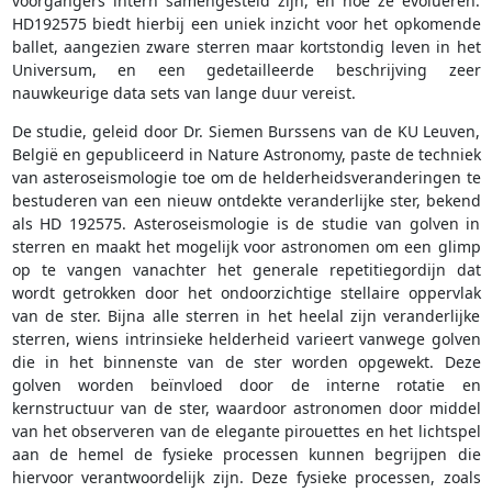
voorgangers intern samengesteld zijn, en hoe ze evolueren.
HD192575 biedt hierbij een uniek inzicht voor het opkomende
ballet, aangezien zware sterren maar kortstondig leven in het
Universum, en een gedetailleerde beschrijving zeer
nauwkeurige data sets van lange duur vereist.
De studie, geleid door Dr. Siemen Burssens van de KU Leuven,
België en gepubliceerd in Nature Astronomy, paste de techniek
van asteroseismologie toe om de helderheidsveranderingen te
bestuderen van een nieuw ontdekte veranderlijke ster, bekend
als HD 192575. Asteroseismologie is de studie van golven in
sterren en maakt het mogelijk voor astronomen om een glimp
op te vangen vanachter het generale repetitiegordijn dat
wordt getrokken door het ondoorzichtige stellaire oppervlak
van de ster. Bijna alle sterren in het heelal zijn veranderlijke
sterren, wiens intrinsieke helderheid varieert vanwege golven
die in het binnenste van de ster worden opgewekt. Deze
golven worden beïnvloed door de interne rotatie en
kernstructuur van de ster, waardoor astronomen door middel
van het observeren van de elegante pirouettes en het lichtspel
aan de hemel de fysieke processen kunnen begrijpen die
hiervoor verantwoordelijk zijn. Deze fysieke processen, zoals