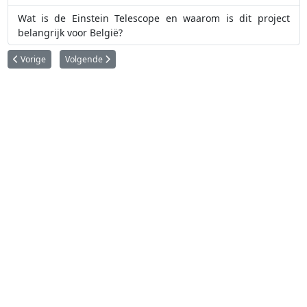
Wat is de Einstein Telescope en waarom is dit project
belangrijk voor België?
Vorig artikel: Hittegolven op de zon
Volgende artikel: Belgische astronomen ontdekken belangrijk
Vorige
Volgende