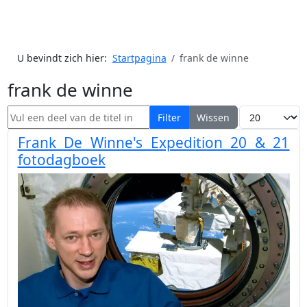
U bevindt zich hier:
Startpagina
frank de winne
frank de winne
Vul een deel van de titel in
Toon #
Filter
Wissen
Frank De Winne's Expedition 20 & 21
fotodagboek