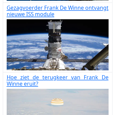
Gezagvoerder Frank De Winne ontvangt
nieuwe ISS module
Hoe ziet de terugkeer van Frank De
Winne eruit?