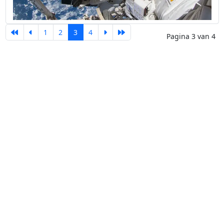
1
2
3
4
Pagina 3 van 4