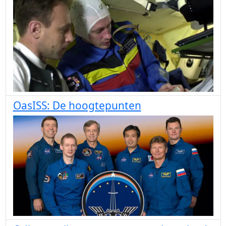
OasISS: De hoogtepunten