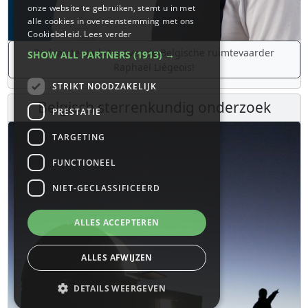
onze website te gebruiken, stemt u in met
alle cookies in overeenstemming met ons
Cookiebeleid.
Lees verder
De laatste updates over de Belgische ruimtevaarder
SHOW ALL PARTNERS
(1913) →
Raphaël Liégeois!
STRIKT NOODZAKELIJK
Belgisch sterrenkundig onderzoek
PRESTATIE
TARGETING
FUNCTIONEEL
NIET-GECLASSIFICEERD
ALLES ACCEPTEREN
ALLES AFWIJZEN
DETAILS WEERGEVEN